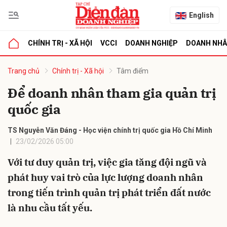
English
CHÍNH TRỊ - XÃ HỘI
VCCI
DOANH NGHIỆP
DOANH NH
bình luận
Trang chủ
Chính trị - Xã hội
Tâm điểm
Để doanh nhân tham gia quản trị
quốc gia
TS Nguyễn Văn Đáng - Học viện chính trị quốc gia Hồ Chí Minh
23/02/2026 05:00
Với tư duy quản trị, việc gia tăng đội ngũ và
Hủy
G
phát huy vai trò của lực lượng doanh nhân
trong tiến trình quản trị phát triển đất nước
là nhu cầu tất yếu.