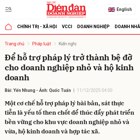
English
CHÍNH TRỊ - XÃ HỘI
VCCI
DOANH NGHIỆP
DOANH NH
bình luận
Trang chủ
Pháp luật
Kiến nghị
Để hỗ trợ pháp lý trở thành bệ đỡ
cho doanh nghiệp nhỏ và hộ kinh
doanh
Bài: Yến Nhung - Ảnh: Quốc Tuấn
11/12/2025 04:00
Một cơ chế hỗ trợ pháp lý bài bản, sát thực
Hủy
G
tiễn là yếu tố then chốt để thúc đẩy phát triển
bền vững cho khu vực doanh nghiệp nhỏ và
vừa, hộ kinh doanh và hợp tác xã.