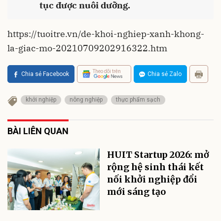
tục được nuôi dưỡng.
https://tuoitre.vn/de-khoi-nghiep-xanh-khong-
la-giac-mo-20210709202916322.htm
Theo dõi trên
Chia sẻ Facebook
Chia sẻ Zalo
khởi nghiệp
nông nghiệp
thực phẩm sạch
BÀI LIÊN QUAN
HUIT Startup 2026: mở
rộng hệ sinh thái kết
nối khởi nghiệp đổi
mới sáng tạo