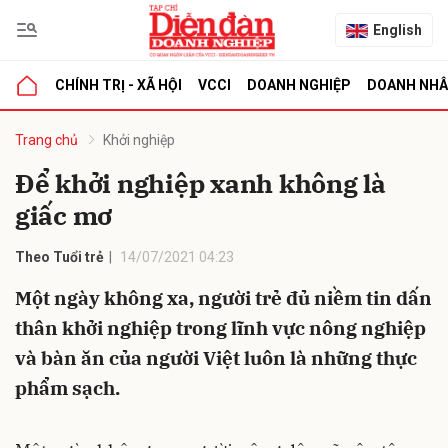
English
CHÍNH TRỊ - XÃ HỘI
VCCI
DOANH NGHIỆP
DOANH NH
bình luận
Trang chủ
Khởi nghiệp
Để khởi nghiệp xanh không là
giấc mơ
Theo Tuổi trẻ
14/07/2021 04:23
Một ngày không xa, người trẻ đủ niềm tin dấn
thân khởi nghiệp trong lĩnh vực nông nghiệp
Hủy
G
và bàn ăn của người Việt luôn là những thực
phẩm sạch.