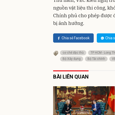
nguồn vật liệu thi công, kh
Chính phủ cho phép được đi
bị ảnh hưởng.
Chia sẻ Facebook
Chia s
cơ chế đặc thù
TP HCM - Long T
Bộ Xây dựng
Bộ Tài chính
V
BÀI LIÊN QUAN