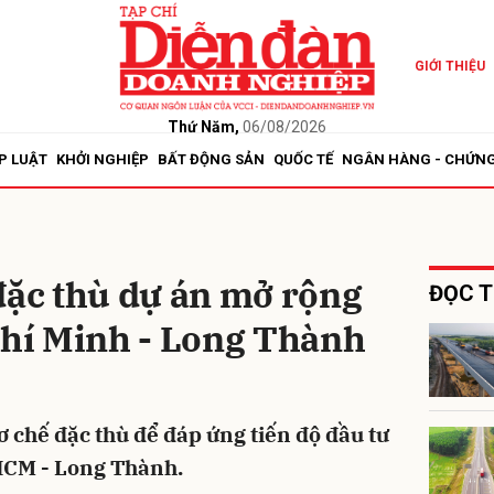
GIỚI THIỆU
bình luận
Thứ Năm,
06/08/2026
P LUẬT
KHỞI NGHIỆP
BẤT ĐỘNG SẢN
QUỐC TẾ
NGÂN HÀNG - CHỨN
đặc thù dự án mở rộng
ĐỌC T
Chí Minh - Long Thành
Hủy
G
ơ chế đặc thù để đáp ứng tiến độ đầu tư
HCM - Long Thành.