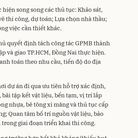
 hiện song song các thủ tục: Khảo sát,
 vẽ thi công, dự toán; Lựa chọn nhà thầu;
ng việc cần thiết khác.
hủ quyết định tách công tác GPMB thành
ập và giao TP.HCM, Đồng Nai thực hiện.
hanh toán theo nhu cầu, tiến độ do địa
i dự án đi qua ưu tiên hỗ trợ xác định,
 bãi tập kết vật liệu, bến tạm, vị trí lắp
ông nhựa, bê tông xi măng và thủ tục cấp
ng; Quan tâm bố trí nguồn vật liệu, bảo
rong giai đoạn triển khai thi công.
ng trường hợp bất khả kháng (thiếu hụt