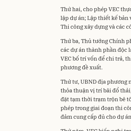
Thứ hai, cho phép VEC thực
lập dự án; Lập thiết kế bản
Thi công xây dựng và các cô
Thứ ba, Thủ tướng Chính p
các dự án thành phần độc l
VEC bố trí vốn để chi trả, t
phương đề xuất.
Thứ tư, UBND địa phương nơ
thỏa thuận vị trí bãi đổ thải,
đặt tạm thời trạm trộn bê t
phép trong giai đoạn thi cô
đảm cung cấp đủ cho dự án t
Thứ năm, VEC kiến nghị tro