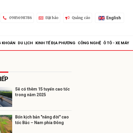
English
0985698786
Đặt báo
Quảng cáo
G KHOÁN
DU LỊCH
KINH TẾ ĐỊA PHƯƠNG
CÔNG NGHỆ
Ô TÔ - XE MÁY
IẾP
Sẽ có thêm 15 tuyến cao tốc
trong năm 2025
ửi
Bốn kịch bản "nâng đời" cao
tốc Bắc – Nam phía Đông