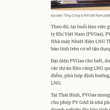
Đại diện Tổng Công ty Khí Việt Nam phát b
Theo đó, tại buổi làm việc
ty Khí Việt Nam (PVGas), 
Nhà máy Nhiệt điện LNG Thá
bàn tỉnh trên cơ sở tận dụ
Đại diện PVGas cho biết, d
các dự án Kho cảng LNG quy
điểm, phù hợp định hướng, 
LNG.
Tại Thái Bình, PVGas mong
cho phép PV GAS là nhà phá
doanh nghiệp
địa bàn tỉnh