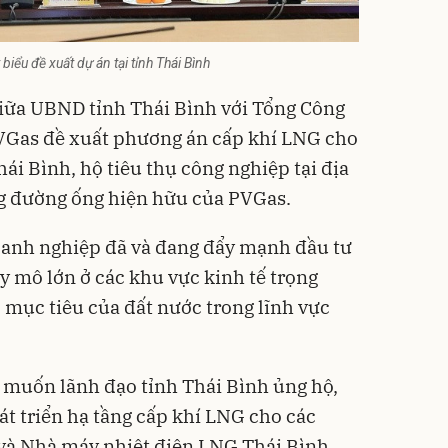
iểu đề xuất dự án tại tỉnh Thái Bình
 giữa UBND tỉnh
Thái Bình
với Tổng Công
PVGas đề xuất phương án cấp khí LNG cho
i Bình, hộ tiêu thụ công nghiệp tại địa
ng đường ống hiện hữu của PVGas.
oanh nghiệp đã và đang đẩy mạnh đầu tư
 mô lớn ở các khu vực kinh tế trọng
mục tiêu của đất nước trong lĩnh vực
 muốn lãnh đạo tỉnh Thái Bình ủng hộ,
t triển hạ tầng cấp khí LNG cho các
 và Nhà máy nhiệt điện LNG Thái Bình.