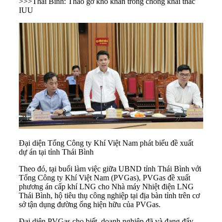
>>>
Thái Bình: Tháo gỡ khó khăn trong chống khai thác
IUU
Đại diện Tổng Công ty Khí Việt Nam phát biểu đề xuất
dự án tại tỉnh Thái Bình
Theo đó, tại buổi làm việc giữa UBND tỉnh
Thái Bình
với
Tổng Công ty Khí Việt Nam (PVGas), PVGas đề xuất
phương án cấp khí LNG cho Nhà máy Nhiệt điện LNG
Thái Bình, hộ tiêu thụ công nghiệp tại địa bàn tỉnh trên cơ
sở tận dụng đường ống hiện hữu của PVGas.
Đại diện PVGas cho biết, doanh nghiệp đã và đang đẩy