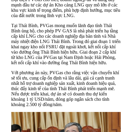
mạnh đầu tư các dự án Kho cảng LNG quy mô lớn ở các
khu vực kinh tế trọng điểm, phù hợp định hướng, mục tiêu
của đất nước trong lĩnh vực LNG.
Tại Thái Bình, PVGas mong muốn lãnh đạo tỉnh Thái
Bình ủng hộ, cho phép PV GAS là nhà phát triển hạ tầng
cấp khí LNG cho các
doanh nghiệp
địa bàn tỉnh và Nhà
máy nhiệt điện LNG Thái Bình. Trong đó giai đoạn 1 triển
khai ngay kho nổi FSRU đặt ngoài khơi, kết nối cấp khí
vào đường ống Thái Bình hiện hữu. Giai đoạn 2 cấp khí
từ kho LNG của PVGas tại Nam Định hoặc Hải Phòng,
kết nối cấp khí vào đường ống Thái Bình hiện hữu.
Với phương án này, PVGas cho rằng việc vận chuyển khí
sẽ tối ưu, cung cấp ổn định và lâu dài, giá cả cạnh tranh
nhất hỗ trợ doanh nghiệp sản xuất, kinh doanh hiệu quả,
thúc đẩy kinh tế của tỉnh Thái Bình phát triển mạnh mẽ.
Nếu được triển khai, dự án sẽ có doanh thu dự kiến
khoảng 1 tỷ USD/năm, đóng góp ngân sách cho tỉnh
khoảng 2.500 tỷ đồng/năm.