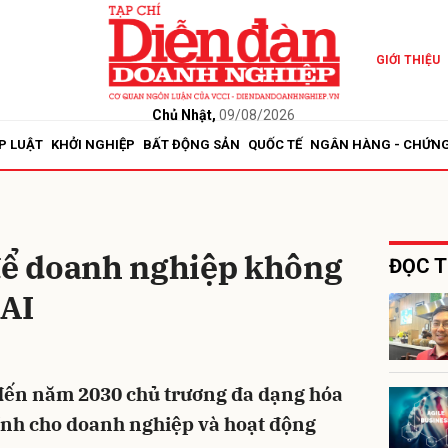
GIỚI THIỆU
bình luận
Chủ Nhật,
09/08/2026
P LUẬT
KHỞI NGHIỆP
BẤT ĐỘNG SẢN
QUỐC TẾ
NGÂN HÀNG - CHỨN
 để doanh nghiệp không
ĐỌC T
 AI
Hủy
G
 đến năm 2030 chủ trương đa dạng hóa
chính cho doanh nghiệp và hoạt động