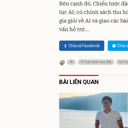
Bên cạnh đó, Chiến lược đặ
lực AI; có chính sách thu h
gia giỏi về AI và giao các b
vấn hỗ trợ…
Chia sẻ Facebook
Chia s
AI
Trí tuệ nhân tạo (AI)
hỗ tr
BÀI LIÊN QUAN