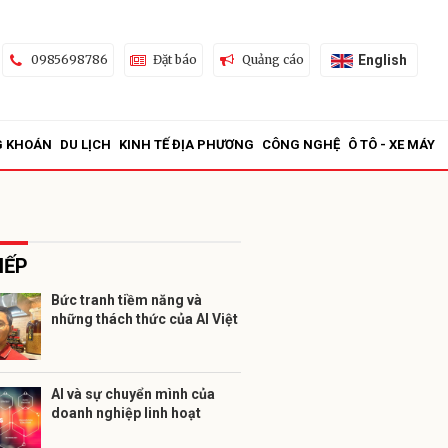
English
0985698786
Đặt báo
Quảng cáo
G KHOÁN
DU LỊCH
KINH TẾ ĐỊA PHƯƠNG
CÔNG NGHỆ
Ô TÔ - XE MÁY
IẾP
Bức tranh tiềm năng và
những thách thức của AI Việt
ửi
AI và sự chuyển mình của
doanh nghiệp linh hoạt