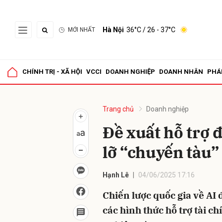
Hà Nội
36°C
/ 26 - 37°C
MỚI NHẤT
Gửi 
CHÍNH TRỊ - XÃ HỘI
VCCI
DOANH NGHIỆP
DOANH NHÂN
PHÁ
Trang chủ
Doanh nghiệp
Đề xuất hỗ trợ
lỡ “chuyến tàu”
Hạnh Lê
04/06/2025 17:16
Chiến lược quốc gia về AI
các hình thức hỗ trợ tài 