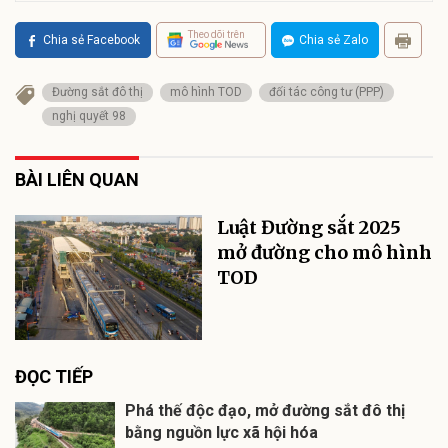
Theo dõi trên
Chia sẻ Facebook
Chia sẻ Zalo
Đường sắt đô thị
mô hình TOD
đối tác công tư (PPP)
nghị quyết 98
BÀI LIÊN QUAN
Luật Đường sắt 2025
mở đường cho mô hình
TOD
ĐỌC TIẾP
Phá thế độc đạo, mở đường sắt đô thị
bằng nguồn lực xã hội hóa