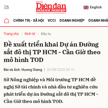
English
CHÍNH TRỊ - XÃ HỘI
VCCI
DOANH NGHIỆP
DOANH NH
bình luận
Trang chủ
Kinh tế
Đầu tư
Đề xuất triển khai Dự án Đường
sắt đô thị TP HCM - Cần Giờ theo
mô hình TOD
Bài và Ảnh: Hương Giang
26/08/2025 00:15
Sở Nông nghiệp và Môi trường TP HCM đề
Hủy
G
nghị Sở tài chính và nhà đầu tư nghiên cứu
phát triển dự án Đường sắt đô thị TP HCM -
Cần Giờ theo mô hình TOD.