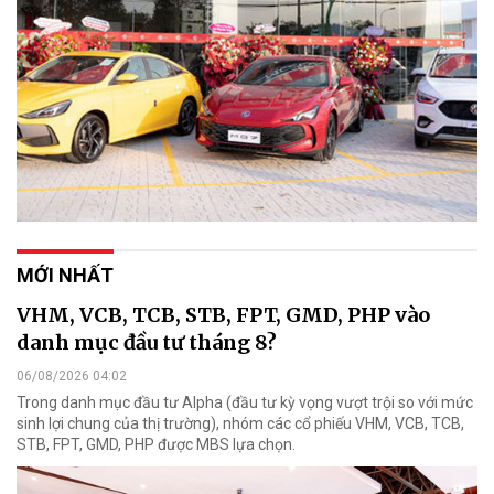
MỚI NHẤT
VHM, VCB, TCB, STB, FPT, GMD, PHP vào
danh mục đầu tư tháng 8?
06/08/2026 04:02
Trong danh mục đầu tư Alpha (đầu tư kỳ vọng vượt trội so với mức
sinh lợi chung của thị trường), nhóm các cổ phiếu VHM, VCB, TCB,
STB, FPT, GMD, PHP được MBS lựa chọn.