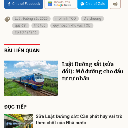
Theo dõi trên
Chia sẻ Facebook
Chia sẻ Zalo
Luật Đường sắt 2025
mô hình TOD
địa phương
quỹ đất
thủ tục
quy hoạch khu vực TOD
cơ sở hạ tầng
BÀI LIÊN QUAN
Luật Đường sắt (sửa
đổi): Mở đường cho đầu
tư tư nhân
ĐỌC TIẾP
Sửa Luật Đường sắt: Cần phát huy vai trò
then chốt của Nhà nước