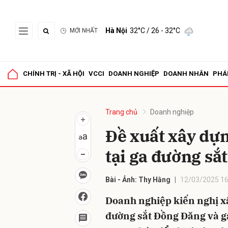
Hà Nội
32°C
/ 26 - 32°C
MỚI NHẤT
Gửi 
CHÍNH TRỊ - XÃ HỘI
VCCI
DOANH NGHIỆP
DOANH NHÂN
PHÁ
Trang chủ
Doanh nghiệp
Đề xuất xây dự
tại ga đường sắ
Bài - Ảnh: Thy Hằng
12/03/2025 16
Doanh nghiệp kiến nghị x
đường sắt Đồng Đăng và ga