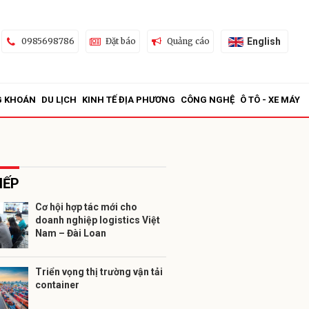
English
0985698786
Đặt báo
Quảng cáo
G KHOÁN
DU LỊCH
KINH TẾ ĐỊA PHƯƠNG
CÔNG NGHỆ
Ô TÔ - XE MÁY
IẾP
Cơ hội hợp tác mới cho
doanh nghiệp logistics Việt
ửi
Nam – Đài Loan
Triển vọng thị trường vận tải
container