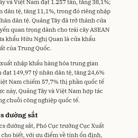
y và Việt Nam đạt 1.257 tấn, tăng 38,1%;
n dân tệ, tăng 11,1%, trong đó riêng nhập
nhân dân tệ. Quảng Tây đã trở thành cửa
uyển quan trọng dành cho trái cây ASEAN
cửa khẩu Hữu Nghị Quan là cửa khẩu
hất của Trung Quốc.
xuất nhập khẩu hàng hóa trung gian
 đạt 149,97 tỷ nhân dân tệ, tăng 24,6%
Việt Nam chiếm 57,7% thị phần quốc tế
ực này, Quảng Tây và Việt Nam hợp tác
ng chuỗi công nghiệp quốc tế.
cs đường sắt
ics đường sắt, Phó Cục trưởng Cục Xuất
ho biết, với ưu điểm về tính ổn định,