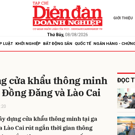
GIỚI THIỆU
bình luận
Thứ Bảy,
08/08/2026
P LUẬT
KHỞI NGHIỆP
BẤT ĐỘNG SẢN
QUỐC TẾ
NGÂN HÀNG - CHỨN
ng cửa khẩu thông minh
ĐỌC T
t Đồng Đăng và Lào Cai
Hủy
G
:20
ây dựng cửa khẩu thông minh tại ga
 Lào Cai rút ngắn thời gian thông