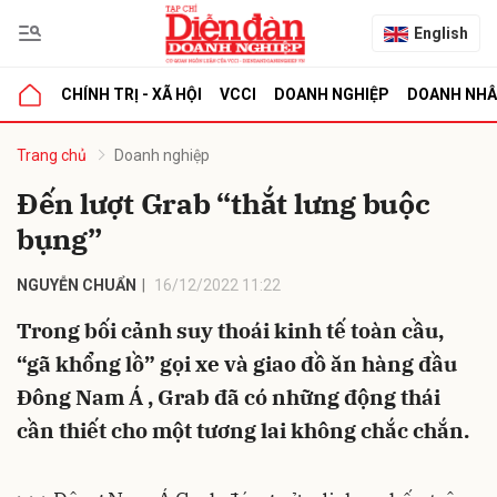
English
CHÍNH TRỊ - XÃ HỘI
VCCI
DOANH NGHIỆP
DOANH NH
bình luận
Trang chủ
Doanh nghiệp
Đến lượt Grab “thắt lưng buộc
bụng”
NGUYỄN CHUẨN
16/12/2022 11:22
Trong bối cảnh suy thoái kinh tế toàn cầu,
“gã khổng lồ” gọi xe và giao đồ ăn hàng đầu
Hủy
G
Đông Nam Á , Grab đã có những động thái
cần thiết cho một tương lai không chắc chắn.