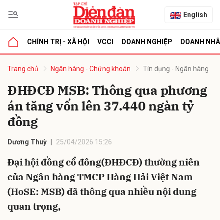
English
CHÍNH TRỊ - XÃ HỘI
VCCI
DOANH NGHIỆP
DOANH NH
bình luận
Trang chủ
Ngân hàng - Chứng khoán
Tín dụng - Ngân hàng
ĐHĐCĐ MSB: Thông qua phương
án tăng vốn lên 37.440 ngàn tỷ
đồng
Dương Thuỳ
25/04/2026 15:26
Đại hội đồng cổ đông(ĐHĐCĐ) thường niên
Hủy
G
của Ngân hàng TMCP Hàng Hải Việt Nam
(HoSE: MSB) đã thông qua nhiều nội dung
quan trọng,