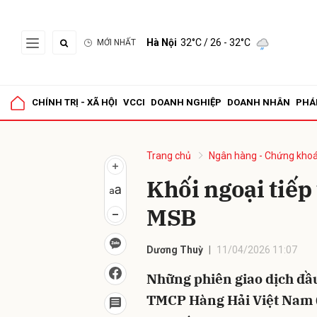
Hà Nội
32°C
/ 26 - 32°C
MỚI NHẤT
Gửi 
CHÍNH TRỊ - XÃ HỘI
VCCI
DOANH NGHIỆP
DOANH NHÂN
PHÁ
Trang chủ
Ngân hàng - Chứng kho
Khối ngoại tiếp
MSB
Dương Thuỳ
11/04/2026 11:07
Những phiên giao dịch đầ
TMCP Hàng Hải Việt Nam (