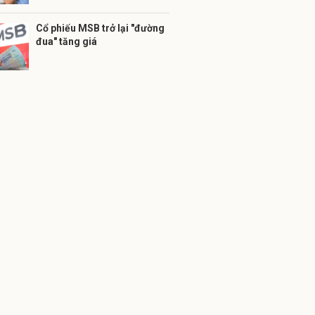
Cổ phiếu MSB trở lại "đường
đua" tăng giá