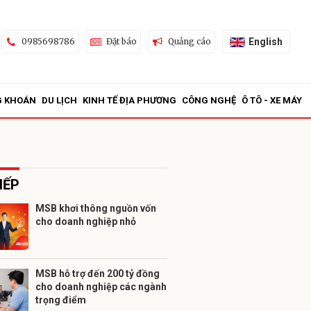
English
0985698786
Đặt báo
Quảng cáo
G KHOÁN
DU LỊCH
KINH TẾ ĐỊA PHƯƠNG
CÔNG NGHỆ
Ô TÔ - XE MÁY
IẾP
MSB khơi thông nguồn vốn
cho doanh nghiệp nhỏ
ửi
MSB hỗ trợ đến 200 tỷ đồng
cho doanh nghiệp các ngành
trọng điểm