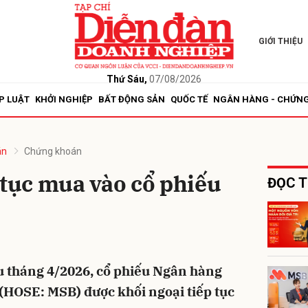
GIỚI THIỆU
bình luận
Thứ Sáu,
07/08/2026
P LUẬT
KHỞI NGHIỆP
BẤT ĐỘNG SẢN
QUỐC TẾ
NGÂN HÀNG - CHỨN
án
Chứng khoán
 tục mua vào cổ phiếu
ĐỌC T
Hủy
G
u tháng 4/2026, cổ phiếu Ngân hàng
HOSE: MSB) được khối ngoại tiếp tục