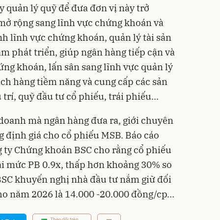
y quản lý quỹ để đưa đơn vị này trở
 mở rộng sang lĩnh vực chứng khoán và
nh lĩnh vực chứng khoán, quản lý tài sản
m phát triển, giúp ngân hàng tiếp cận và
ứng khoán, lấn sân sang lĩnh vực quản lý
ách hàng tiềm năng và cung cấp các sản
í, quỹ đầu tư cổ phiếu, trái phiếu...
 doanh mà ngân hàng đưa ra, giới chuyên
g định giá cho cổ phiếu MSB. Báo cáo
g ty Chứng khoán BSC cho rằng cổ phiếu
ại mức PB 0.9x, thấp hơn khoảng 30% so
BSC khuyến nghị nhà đầu tư nắm giữ đối
cho năm 2026 là 14.000 -20.000 đồng/cp…
Theo dõi trên