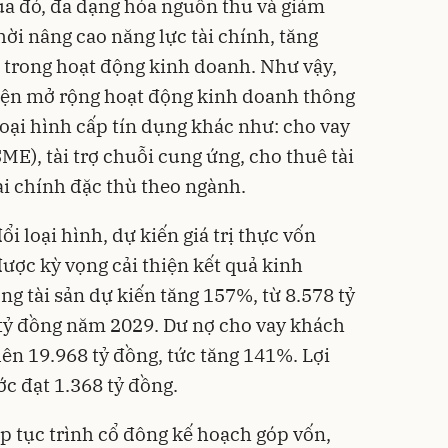
ua đó, đa dạng hóa nguồn thu và giảm
hời nâng cao năng lực tài chính, tăng
 trong hoạt động kinh doanh. Như vậy,
iện mở rộng hoạt động kinh doanh thông
loại hình cấp tín dụng khác như: cho vay
E), tài trợ chuỗi cung ứng, cho thuê tài
i chính đặc thù theo ngành.
i loại hình, dự kiến giá trị thực vốn
ược kỳ vọng cải thiện kết quả kinh
g tài sản dự kiến tăng 157%, từ 8.578 tỷ
tỷ đồng năm 2029. Dư nợ cho vay khách
lên 19.968 tỷ đồng, tức tăng 141%. Lợi
c đạt 1.368 tỷ đồng.
p tục trình cổ đông kế hoạch góp vốn,