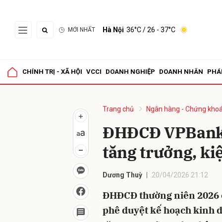
Hà Nội
36°C
/ 26 - 37°C
MỚI NHẤT
Gửi 
CHÍNH TRỊ - XÃ HỘI
VCCI
DOANH NGHIỆP
DOANH NHÂN
PHÁ
Trang chủ
Ngân hàng - Chứng kho
ĐHĐCĐ VPBankS
tăng trưởng, ki
Dương Thuỳ
20/04/2026 21:12
ĐHĐCĐ thường niên 2026 
phê duyệt kế hoạch kinh 