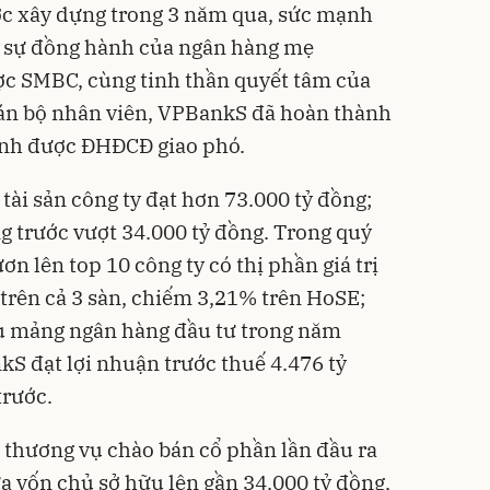
ợc xây dựng trong 3 năm qua, sức mạnh
, sự đồng hành của ngân hàng mẹ
ợc SMBC, cùng tinh thần quyết tâm của
cán bộ nhân viên, VPBankS đã hoàn thành
anh được ĐHĐCĐ giao phó.
 tài sản công ty đạt hơn 73.000 tỷ đồng;
g trước vượt 34.000 tỷ đồng. Trong quý
ơn lên top 10 công ty có thị phần giá trị
 trên cả 3 sàn, chiếm 3,21% trên HoSE;
hu mảng ngân hàng đầu tư trong năm
kS đạt lợi nhuận trước thuế 4.476 tỷ
trước.
i thương vụ chào bán cổ phần lần đầu ra
a vốn chủ sở hữu lên gần 34.000 tỷ đồng,