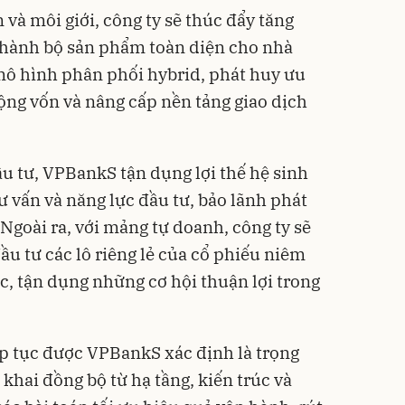
và môi giới, công ty sẽ thúc đẩy tăng
thành bộ sản phẩm toàn diện cho nhà
mô hình phân phối hybrid, phát huy ưu
ộng vốn và nâng cấp nền tảng giao dịch
u tư, VPBankS tận dụng lợi thế hệ sinh
tư vấn và năng lực đầu tư, bảo lãnh phát
Ngoài ra, với mảng tự doanh, công ty sẽ
ầu tư các lô riêng lẻ của cổ phiếu niêm
ọc, tận dụng những cơ hội thuận lợi trong
iếp tục được VPBankS xác định là trọng
 khai đồng bộ từ hạ tầng, kiến trúc và