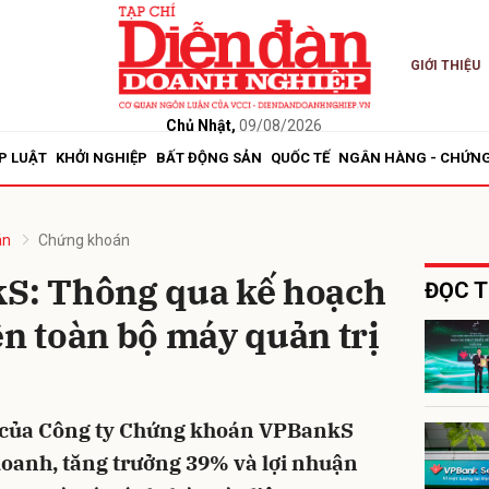
GIỚI THIỆU
bình luận
Chủ Nhật,
09/08/2026
P LUẬT
KHỞI NGHIỆP
BẤT ĐỘNG SẢN
QUỐC TẾ
NGÂN HÀNG - CHỨN
án
Chứng khoán
: Thông qua kế hoạch
ĐỌC T
ện toàn bộ máy quản trị
Hủy
G
của Công ty Chứng khoán VPBankS
doanh, tăng trưởng 39% và lợi nhuận