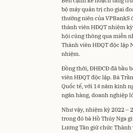
Bên cạnh kế hoạch tăng tr
bộ máy quản trị cho giai đ
thường niên của VPBankS đã
thành viên HĐQT nhiệm kỳ 2
hội cũng thông qua miễn 
Thành viên HĐQT độc lập 
nhiệm.
Đồng thời, ĐHĐCĐ đã bầu bổ
viên HĐQT độc lập. Bà Trần
Quốc tế, với 14 năm kinh ng
ngân hàng, doanh nghiệp l
Như vậy, nhiệm kỳ 2022 – 
trong đó bà Hồ Thúy Nga g
Lương Tân giữ chức Thành 