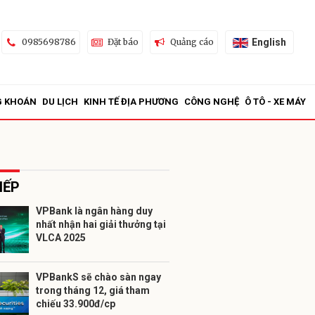
English
0985698786
Đặt báo
Quảng cáo
G KHOÁN
DU LỊCH
KINH TẾ ĐỊA PHƯƠNG
CÔNG NGHỆ
Ô TÔ - XE MÁY
IẾP
VPBank là ngân hàng duy
nhất nhận hai giải thưởng tại
ửi
VLCA 2025
VPBankS sẽ chào sàn ngay
trong tháng 12, giá tham
chiếu 33.900đ/cp