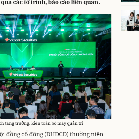
ua các tờ trình, báo cáo liên quan.
tăng trưởng, kiện toàn bộ máy quản trị
 hội đồng cổ đông (ĐHĐCĐ) thường niên