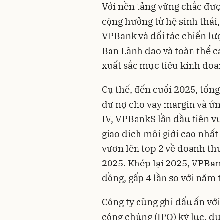
Với nền tảng vững chắc đư
cộng hưởng từ hệ sinh thái
VPBank và đối tác chiến lư
Ban Lãnh đạo và toàn thể 
xuất sắc mục tiêu kinh do
Cụ thể, đến cuối 2025, tổng
dư nợ cho vay margin và ứn
IV, VPBankS lần đầu tiên vư
giao dịch môi giới cao nhất
vươn lên top 2 về doanh t
2025. Khép lại 2025, VPBan
đồng, gấp 4 lần so với năm 
Công ty cũng ghi dấu ấn vớ
công chúng (IPO) kỷ lục, đư