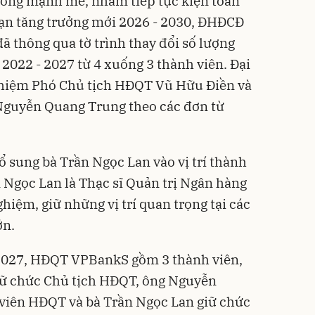
ưởng mạnh mẽ, nhằm tiếp tục kiện toàn
oạn tăng trưởng mới 2026 - 2030, ĐHĐCĐ
 thông qua tờ trình thay đổi số lượng
022 - 2027 từ 4 xuống 3 thành viên. Đại
nhiệm Phó Chủ tịch HĐQT Vũ Hữu Điền và
Nguyễn Quang Trung theo các đơn từ
 sung bà Trần Ngọc Lan vào vị trí thành
 Ngọc Lan là Thạc sĩ Quản trị Ngân hàng
hiệm, giữ những vị trí quan trọng tại các
ớn.
2027, HĐQT VPBankS gồm 3 thành viên,
iữ chức Chủ tịch HĐQT, ông Nguyễn
viên HĐQT và bà Trần Ngọc Lan giữ chức