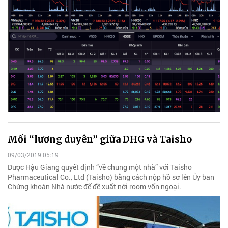
Mối “lương duyên” giữa DHG và Taisho
09/03/2019 05:19
Dược Hậu Giang quyết định “về chung một nhà” với Taisho
Pharmaceutical Co., Ltd (Taisho) bằng cách nộp hồ sơ lên Ủy ban
Chứng khoán Nhà nước để đề xuất nới room vốn ngoại.