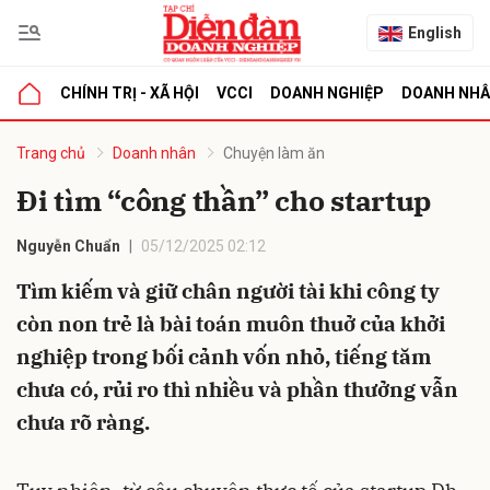
English
CHÍNH TRỊ - XÃ HỘI
VCCI
DOANH NGHIỆP
DOANH NH
bình luận
Trang chủ
Doanh nhân
Chuyện làm ăn
Đi tìm “công thần” cho startup
Nguyễn Chuẩn
05/12/2025 02:12
Tìm kiếm và giữ chân người tài khi công ty
còn non trẻ là bài toán muôn thuở của khởi
nghiệp trong bối cảnh vốn nhỏ, tiếng tăm
Hủy
G
chưa có, rủi ro thì nhiều và phần thưởng vẫn
chưa rõ ràng.