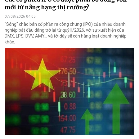
mới từ nâng hạng thị trường?
07/08/2026 04:05
"Sóng" chào bán cổ phần ra công chúng (IPO) của nhiều doanh
nghiệp bắt đầu dâng trở lại từ quý II/2026, với sự xuất hiện của
DMX, LPS, DVV, AMY... và tới đây sẽ còn hàng loạt doanh nghiệp
khác.