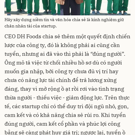
Hãy xây dựng niềm tin và văn hóa chia sẻ là kinh nghiệm giữ
chân nhân tài của startup.
CEO DH Foods chia sẻ thêm một quyết định chiến
lược của công ty, đó là không phải ai cũng cần
tuyển, nhưng ai đã vào thì phải là “đúng người”.
Ông mô tả việc từ chối nhiều hồ sơ dù có người
muốn gia nhập, bởi công ty chưa đủ vị trí hay
chưa có năng lực tài chính để trả lương xứng
đáng, thay vì mở rộng ồ ạt rồi rơi vào tình trạng
thừa người - thiếu việc - giảm động lực. Trên thực
tế, các startup chỉ có thể duy trì đội ngũ nhỏ, gọn,
cam kết và có khả năng chia sẻ rủi ro. Khi tuyển
đúng người, cam kết cổ phần và phúc lợi công
bằng sẽ càng phát huy giá trị; ngược lại, tuyển ồ