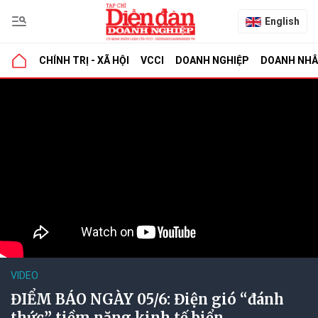
English
CHÍNH TRỊ - XÃ HỘI
VCCI
DOANH NGHIỆP
DOANH NH
VIDEO
ĐIỂM BÁO NGÀY 05/6: Điện gió “đánh
thức” tiềm năng kinh tế biển