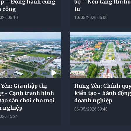
p – Đồng hành cùng
bộ – Nền tảng thu hú
 công
tư
026 05:10
10/05/2026 05:00
Yên: Gia nhập thị
Hưng Yên: Chính qu
g - Cạnh tranh bình
kiến tạo - hành động
tạo sân chơi cho mọi
doanh nghiệp
h nghiệp
06/05/2026 09:48
026 15:24