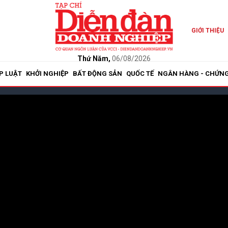
GIỚI THIỆU
Thứ Năm,
06/08/2026
P LUẬT
KHỞI NGHIỆP
BẤT ĐỘNG SẢN
QUỐC TẾ
NGÂN HÀNG - CHỨN