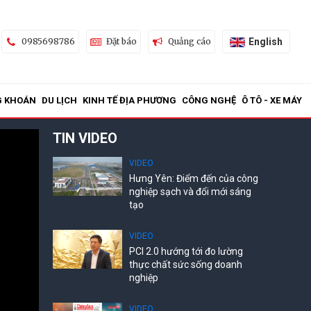
English
0985698786
Đặt báo
Quảng cáo
G KHOÁN
DU LỊCH
KINH TẾ ĐỊA PHƯƠNG
CÔNG NGHỆ
Ô TÔ - XE MÁY
TIN VIDEO
VIDEO
Hưng Yên: Điểm đến của công
nghiệp sạch và đổi mới sáng
tạo
VIDEO
PCI 2.0 hướng tới đo lường
thực chất sức sống doanh
nghiệp
VIDEO