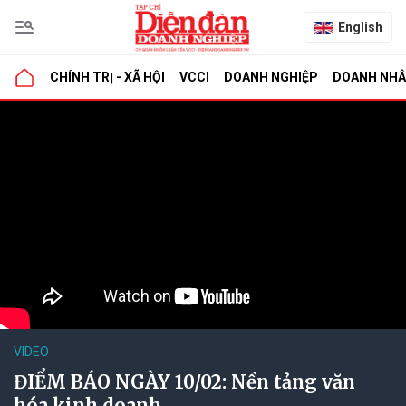
English
CHÍNH TRỊ - XÃ HỘI
VCCI
DOANH NGHIỆP
DOANH NH
VIDEO
ĐIỂM BÁO NGÀY 10/02: Nền tảng văn
hóa kinh doanh