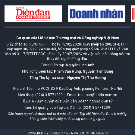
Cơ quan của Liên đoàn Thương mại và Công nghiệp Việt Nam
Giấy phép số: 58/GP-BTTTT ngày 18/02/2020. Giấy phép số 208/GP-BTTTT
cấp ngày 30/07/2024 sửa đổi, bổ sung giấy phép số 58/GP-BTTTT và Văn
bản số 3117/BTTTT-CBC cấp ngày 30/07/2024 về việc sửa đổi măng séc và
thay đổi người đứng đầu.
Tổng Biên tập:
Nguyễn Linh Anh
Phó Tổng Biên tập:
Phạm Văn Hùng, Nguyễn Tiến Dũng
Tổng Thư ký tòa soạn:
Nguyễn Thị Thu Hương
Địa chỉ: Tòa nhà VCCI, Số 9 Đào Duy Anh, phường Kim Liên, Hà Nội
Điện thoại (024) 3.5771239 – Email: toasoan@dddn.com.vn
©2016 - Bản quyền của Diễn đàn Doanh nghiệp điện tử
Liên hệ quảng cáo Tạp chí điện tử: (024) 3.5771239
Các trang ngoài sẽ được mở ra ở cửa sổ mới. Tạp chí Diễn đàn Doanh nghiệp
không chịu trách nhiệm nội dung các trang ngoài
POWERED BY
ONE
CMS
- A PRODUCT OF
NEKO