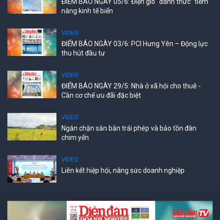
ĐIỂM BÁO NGÀY 05/6: Điện gió “đánh thức” tiềm
năng kinh tế biển
VIDEO
ĐIỂM BÁO NGÀY 03/6: PCI Hưng Yên – Động lực
thu hút đầu tư
VIDEO
ĐIỂM BÁO NGÀY 29/5: Nhà ở xã hội cho thuê -
Cần cơ chế ưu đãi đặc biệt
VIDEO
Ngăn chặn săn bắn trái phép và bảo tồn đàn
chim yến
VIDEO
Liên kết hiệp hội, nâng sức doanh nghiệp