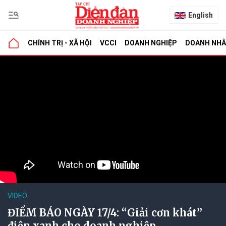
English
CHÍNH TRỊ - XÃ HỘI
VCCI
DOANH NGHIỆP
DOANH NH
VIDEO
ĐIỂM BÁO NGÀY 17/4: “Giải cơn khát”
điện xanh cho doanh nghiệp