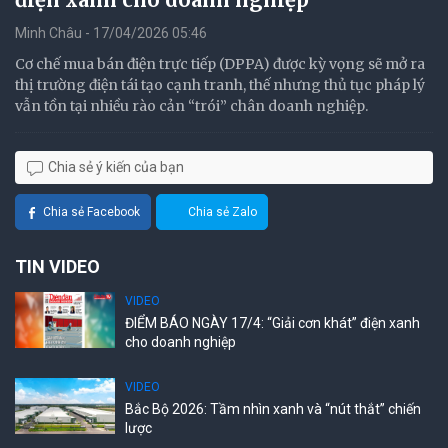
Minh Châu - 17/04/2026 05:46
Cơ chế mua bán điện trực tiếp (DPPA) được kỳ vọng sẽ mở ra
thị trường điện tái tạo cạnh tranh, thế nhưng thủ tục pháp lý
vẫn tồn tại nhiều rào cản “trói” chân doanh nghiệp.
Chia sẻ ý kiến của bạn
Chia sẻ Facebook
Chia sẻ Zalo
TIN VIDEO
VIDEO
ĐIỂM BÁO NGÀY 17/4: “Giải cơn khát” điện xanh
cho doanh nghiệp
VIDEO
Bắc Bộ 2026: Tầm nhìn xanh và “nút thắt” chiến
lược