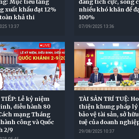
g: Mục tiêu tăng
đang tích cực, song 
g xuất khẩu đạt 12%
nhiều khó khăn để đ
toàn khả thi
100%
025 13:37
07/09/2025 13:36
TIẾP: Lễ kỷ niệm
TÀI SẢN TRÍ TUỆ: H
binh, diễu hành 80
thiện khung pháp lý
Cách mạng Tháng
bảo vệ tài sản, sở hữu
hành công và Quốc
tuệ của doanh nghiệ
 2/9
29/08/2025 10:37
025 05:45