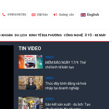
English
0985698786
Đặt báo
Quảng cáo
G KHOÁN
DU LỊCH
KINH TẾ ĐỊA PHƯƠNG
CÔNG NGHỆ
Ô TÔ - XE MÁY
TIN VIDEO
VIDEO
ĐIỂM BÁO NGÀY 17/9: Thể
chế kinh tế kiến tạo
VIDEO
Thúc đẩy bình đẳng và hoà
nhập tại doanh nghiệp
VIDEO
Gắn kết sản xuất - du lịch: Tạo