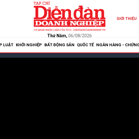
GIỚI THIỆU
Thứ Năm,
06/08/2026
P LUẬT
KHỞI NGHIỆP
BẤT ĐỘNG SẢN
QUỐC TẾ
NGÂN HÀNG - CHỨN