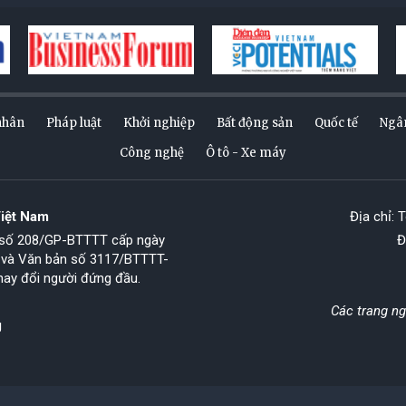
nhân
Pháp luật
Khởi nghiệp
Bất động sản
Quốc tế
Ngâ
Công nghệ
Ô tô - Xe máy
Việt Nam
Địa chỉ: 
p số 208/GP-BTTTT cấp ngày
Đ
 và Văn bản số 3117/BTTTT-
hay đổi người đứng đầu.
Các trang n
g