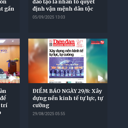
còn
đào tạo là nhân tố quyết
ạt gần
định vận mệnh dân tộc
05/09/2025 13:03
oàn
ĐIỂM BÁO NGÀY 29/8: Xây
 để
dựng nền kinh tế tự lực, tự
 trí
cường
p
29/08/2025 05:55