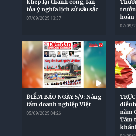
khép lại thành công, lan
Thươn
tỏa ý nghĩa lịch sử sâu sắc
trưởn
hoàn 
07/09/2025 13:37
07/09/2
ĐIỂM BÁO NGÀY 5/9: Nâng
TRỰC 
tầm doanh nghiệp Việt
diễu 
năm 
05/09/2025 04:26
Tám t
khánh
02/09/2