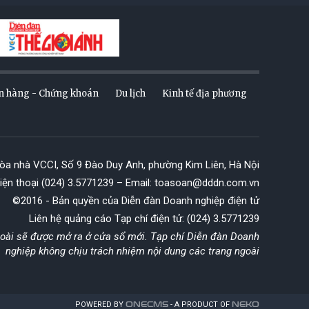
n hàng - Chứng khoán
Du lịch
Kinh tế địa phương
Tòa nhà VCCI, Số 9 Đào Duy Anh, phường Kim Liên, Hà Nội
iện thoại (024) 3.5771239 – Email: toasoan@dddn.com.vn
©2016 - Bản quyền của Diễn đàn Doanh nghiệp điện tử
Liên hệ quảng cáo Tạp chí điện tử: (024) 3.5771239
goài sẽ được mở ra ở cửa sổ mới. Tạp chí Diễn đàn Doanh
nghiệp không chịu trách nhiệm nội dung các trang ngoài
POWERED BY
ONE
CMS
- A PRODUCT OF
NEKO