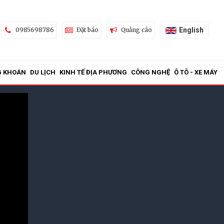
English
0985698786
Đặt báo
Quảng cáo
G KHOÁN
DU LỊCH
KINH TẾ ĐỊA PHƯƠNG
CÔNG NGHỆ
Ô TÔ - XE MÁY