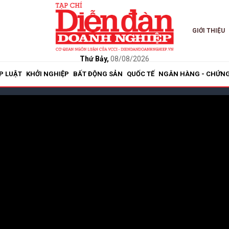
GIỚI THIỆU
Thứ Bảy,
08/08/2026
P LUẬT
KHỞI NGHIỆP
BẤT ĐỘNG SẢN
QUỐC TẾ
NGÂN HÀNG - CHỨN