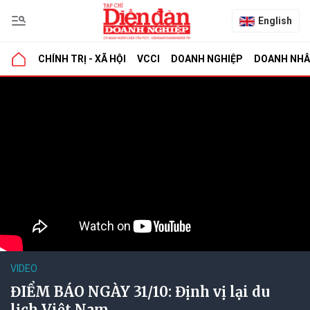
English
CHÍNH TRỊ - XÃ HỘI
VCCI
DOANH NGHIỆP
DOANH NH
VIDEO
ĐIỂM BÁO NGÀY 31/10: Định vị lại du
lịch Việt Nam