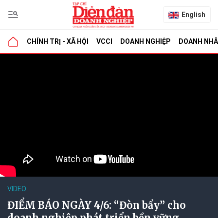
English
CHÍNH TRỊ - XÃ HỘI
VCCI
DOANH NGHIỆP
DOANH NH
VIDEO
ĐIỂM BÁO NGÀY 4/6: “Đòn bẩy” cho
doanh nghiệp phát triển bền vững