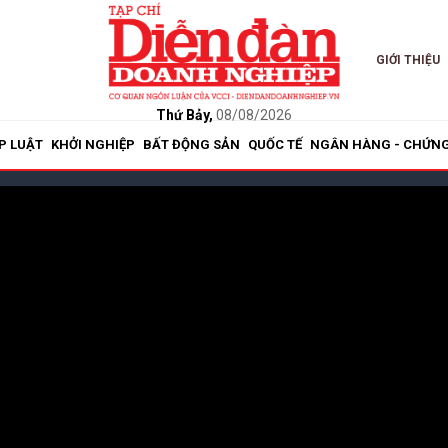
GIỚI THIỆU
Thứ Bảy,
08/08/2026
P LUẬT
KHỞI NGHIỆP
BẤT ĐỘNG SẢN
QUỐC TẾ
NGÂN HÀNG - CHỨN