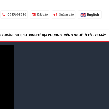
English
0985698786
Đặt báo
Quảng cáo
G KHOÁN
DU LỊCH
KINH TẾ ĐỊA PHƯƠNG
CÔNG NGHỆ
Ô TÔ - XE MÁY