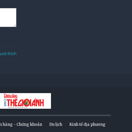
ười thích
n hàng - Chứng khoán
Du lịch
Kinh tế địa phương