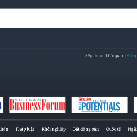
Số ng
Xếp theo:
Thời gian
nhân
Pháp luật
Khởi nghiệp
Bất động sản
Quốc tế
Ngâ