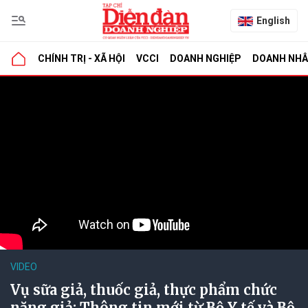
English
CHÍNH TRỊ - XÃ HỘI
VCCI
DOANH NGHIỆP
DOANH NH
VIDEO
Vụ sữa giả, thuốc giả, thực phẩm chức
năng giả: Thông tin mới từ Bộ Y tế và Bộ