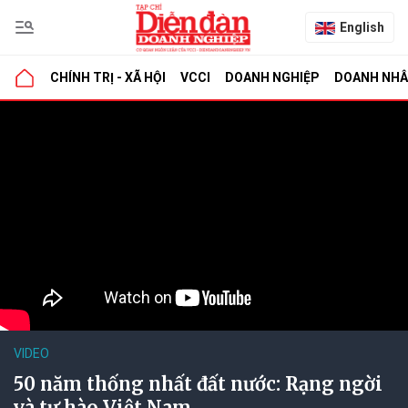
English
CHÍNH TRỊ - XÃ HỘI
VCCI
DOANH NGHIỆP
DOANH NH
VIDEO
50 năm thống nhất đất nước: Rạng ngời
và tự hào Việt Nam