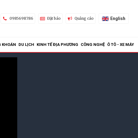
English
0985698786
Đặt báo
Quảng cáo
G KHOÁN
DU LỊCH
KINH TẾ ĐỊA PHƯƠNG
CÔNG NGHỆ
Ô TÔ - XE MÁY