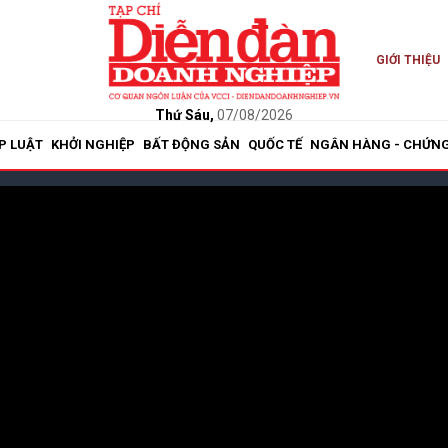
GIỚI THIỆU
Thứ Sáu,
07/08/2026
P LUẬT
KHỞI NGHIỆP
BẤT ĐỘNG SẢN
QUỐC TẾ
NGÂN HÀNG - CHỨN