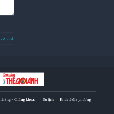
ười thích
n hàng - Chứng khoán
Du lịch
Kinh tế địa phương