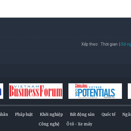
Số ng
Xếp theo:
Thời gian
nhân
Pháp luật
Khởi nghiệp
Bất động sản
Quốc tế
Ngâ
Công nghệ
Ô tô - Xe máy