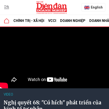
English
CHÍNH TRỊ - XÃ HỘI
VCCI
DOANH NGHIỆP
DOANH NH
VIDEO
Nghị quyết 68: "Cú hích" phát triển của
kinh tế tư nhân