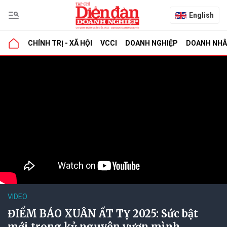
English
CHÍNH TRỊ - XÃ HỘI
VCCI
DOANH NGHIỆP
DOANH NH
VIDEO
ĐIỂM BÁO XUÂN ẤT TỴ 2025: Sức bật
mới trong kỷ nguyên vươn mình