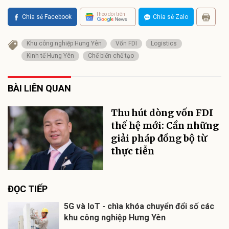
Theo dõi trên
Chia sẻ Facebook
Chia sẻ Zalo
Khu công nghiệp Hưng Yên
Vốn FDI
Logistics
Kinh tế Hưng Yên
Chế biến chế tạo
BÀI LIÊN QUAN
Thu hút dòng vốn FDI
thế hệ mới: Cần những
giải pháp đồng bộ từ
thực tiễn
ĐỌC TIẾP
5G và IoT - chìa khóa chuyển đổi số các
khu công nghiệp Hưng Yên