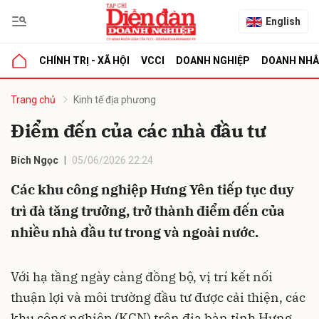
English
CHÍNH TRỊ - XÃ HỘI
VCCI
DOANH NGHIỆP
DOANH NH
bình luận
Trang chủ
Kinh tế địa phương
Điểm đến của các nhà đầu tư
Bích Ngọc
05/06/2026 22:24
Các khu công nghiệp Hưng Yên tiếp tục duy
trì đà tăng trưởng, trở thành điểm đến của
nhiều nhà đầu tư trong và ngoài nước.
Hủy
G
Với hạ tầng ngày càng đồng bộ, vị trí kết nối
thuận lợi và môi trường đầu tư được cải thiện, các
khu công nghiệp (KCN) trên địa bàn tỉnh Hưng