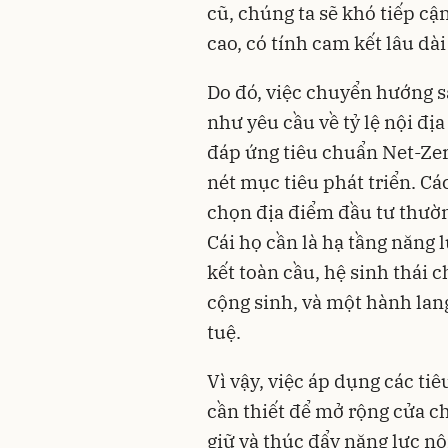
cũ, chúng ta sẽ khó tiếp c
cao, có tính cam kết lâu dà
Do đó, việc chuyển hướng sa
như yêu cầu về tỷ lệ nội đị
đáp ứng tiêu chuẩn Net-Zero
nét mục tiêu phát triển. Cá
chọn địa điểm đầu tư thườn
Cái họ cần là hạ tầng năng
kết toàn cầu, hệ sinh thái 
cộng sinh, và một hành lan
tuệ.
Vì vậy, việc áp dụng các ti
cần thiết để mở rộng cửa c
giữ và thúc đẩy năng lực nội