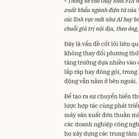
-
Thống kê cho thấy khối FDI h
xuất khẩu ngành điện tử của 
các lĩnh vực mới như AI hay bá
chuỗi giá trị nội địa, theo ôn
Đây là vấn đề cốt lõi liên 
không thay đổi phương thức 
tăng trưởng dựa nhiều vào c
lắp ráp hay đóng gói, trong
động vẫn nằm ở bên ngoài.
Để tạo ra sự chuyển biến t
lược hợp tác cùng phát triể
máy sản xuất đơn thuần mà 
các doanh nghiệp công ngh
họ xây dựng các trung tâm 