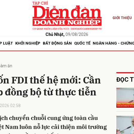
GIỚI THIỆU
bình luận
Chủ Nhật,
09/08/2026
P LUẬT
KHỞI NGHIỆP
BẤT ĐỘNG SẢN
QUỐC TẾ
NGÂN HÀNG - CHỨN
làm ăn
n FDI thế hệ mới: Cần
ĐỌC T
 đồng bộ từ thực tiễn
Hủy
G
2026 02:58
ịch chuyển chuỗi cung ứng toàn cầu
t Nam luôn nỗ lực cải thiện môi trường