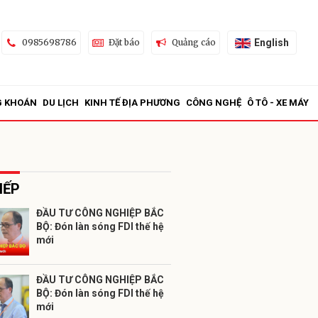
English
0985698786
Đặt báo
Quảng cáo
G KHOÁN
DU LỊCH
KINH TẾ ĐỊA PHƯƠNG
CÔNG NGHỆ
Ô TÔ - XE MÁY
IẾP
ĐẦU TƯ CÔNG NGHIỆP BẮC
BỘ: Đón làn sóng FDI thế hệ
ửi
mới
ĐẦU TƯ CÔNG NGHIỆP BẮC
BỘ: Đón làn sóng FDI thế hệ
mới