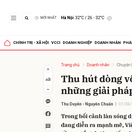
Hà Nội
32°C
/ 26 - 32°C
MỚI NHẤT
Gửi 
CHÍNH TRỊ - XÃ HỘI
VCCI
DOANH NGHIỆP
DOANH NHÂN
PHÁ
Trang chủ
Doanh nhân
Chuyện 
Thu hút dòng vố
những giải pháp
Thu Duyên - Nguyễn Chuẩn
01/06/
Trong bối cảnh làn sóng d
đang diễn ra mạnh mẽ, Việ