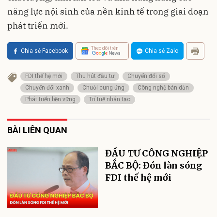
năng lực nội sinh của nền kinh tế trong giai đoạn
phát triển mới.
Theo dõi trên
Chia sẻ Facebook
Chia sẻ Zalo
FDI thế hệ mới
Thu hút đầu tư
Chuyển đổi số
Chuyển đổi xanh
Chuỗi cung ứng
Công nghệ bán dẫn
Phát triển bền vững
Trí tuệ nhân tạo
BÀI LIÊN QUAN
ĐẦU TƯ CÔNG NGHIỆP
BẮC BỘ: Đón làn sóng
FDI thế hệ mới