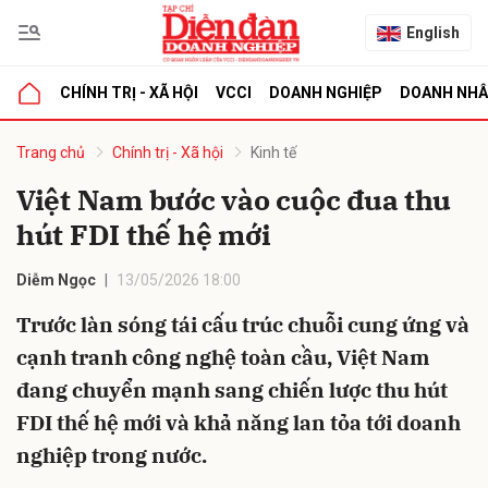
English
CHÍNH TRỊ - XÃ HỘI
VCCI
DOANH NGHIỆP
DOANH NH
bình luận
Trang chủ
Chính trị - Xã hội
Kinh tế
Việt Nam bước vào cuộc đua thu
hút FDI thế hệ mới
Diễm Ngọc
13/05/2026 18:00
Trước làn sóng tái cấu trúc chuỗi cung ứng và
cạnh tranh công nghệ toàn cầu, Việt Nam
Hủy
G
đang chuyển mạnh sang chiến lược thu hút
FDI thế hệ mới và khả năng lan tỏa tới doanh
nghiệp trong nước.