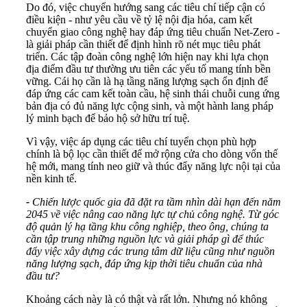
Do đó, việc chuyển hướng sang các tiêu chí tiếp cận có
điều kiện - như yêu cầu về tỷ lệ nội địa hóa, cam kết
chuyển giao công nghệ hay đáp ứng tiêu chuẩn Net-Zero -
là giải pháp cần thiết để định hình rõ nét mục tiêu phát
triển. Các tập đoàn công nghệ lớn hiện nay khi lựa chọn
địa điểm đầu tư thường ưu tiên các yếu tố mang tính bền
vững. Cái họ cần là hạ tầng năng lượng sạch ổn định để
đáp ứng các cam kết toàn cầu, hệ sinh thái chuỗi cung ứng
bản địa có đủ năng lực cộng sinh, và một hành lang pháp
lý minh bạch để bảo hộ sở hữu trí tuệ.
Vì vậy, việc áp dụng các tiêu chí tuyển chọn phù hợp
chính là bộ lọc cần thiết để mở rộng cửa cho dòng vốn thế
hệ mới, mang tính neo giữ và thúc đẩy năng lực nội tại của
nền kinh tế.
-
Chiến lược quốc gia đã đặt ra tầm nhìn dài hạn đến năm
2045 về việc nâng cao năng lực tự chủ công nghệ. Từ góc
độ quản lý hạ tầng khu công nghiệp, theo ông, chúng ta
cần tập trung những nguồn lực và giải pháp gì để thúc
đẩy việc xây dựng các trung tâm dữ liệu cũng như nguồn
năng lượng sạch, đáp ứng kịp thời tiêu chuẩn của nhà
đầu tư?
Khoảng cách này là có thật và rất lớn. Nhưng nó không