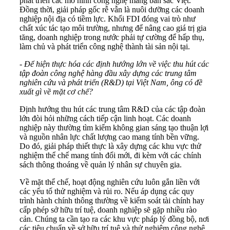
phát triển các mô hình công nghệ mang bản sắc Việt.
Đồng thời, giải pháp gốc rễ vẫn là nuôi dưỡng các doanh
nghiệp nội địa có tiềm lực. Khối FDI đóng vai trò như
chất xúc tác tạo môi trường, nhưng để nâng cao giá trị gia
tăng, doanh nghiệp trong nước phải tự cường để hấp thụ,
làm chủ và phát triển công nghệ thành tài sản nội tại.
- Để hiện thực hóa các định hướng lớn về việc thu hút các
tập đoàn công nghệ hàng đầu xây dựng các trung tâm
nghiên cứu và phát triển (R&D) tại Việt Nam, ông có đề
xuất gì về mặt cơ chế?
Định hướng thu hút các trung tâm R&D của các tập đoàn
lớn đòi hỏi những cách tiếp cận linh hoạt. Các doanh
nghiệp này thường tìm kiếm không gian sáng tạo thuận lợi
và nguồn nhân lực chất lượng cao mang tính bền vững.
Do đó, giải pháp thiết thực là xây dựng các khu vực thử
nghiệm thể chế mang tính đổi mới, đi kèm với các chính
sách thông thoáng về quản lý nhân sự chuyên gia.
Về mặt thể chế, hoạt động nghiên cứu luôn gắn liền với
các yếu tố thử nghiệm và rủi ro. Nếu áp dụng các quy
trình hành chính thông thường về kiểm soát tài chính hay
cấp phép sở hữu trí tuệ, doanh nghiệp sẽ gặp nhiều rào
cản. Chúng ta cần tạo ra các khu vực pháp lý đồng bộ, nơi
các tiêu chuẩn về sở hữu trí tuệ và thử nghiệm công nghệ