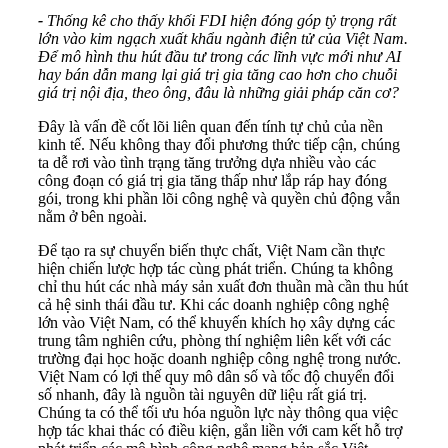
-
Thống kê cho thấy khối FDI hiện đóng góp tỷ trọng rất
lớn vào kim ngạch xuất khẩu ngành điện tử của Việt Nam.
Để mô hình thu hút đầu tư trong các lĩnh vực mới như AI
hay bán dẫn mang lại giá trị gia tăng cao hơn cho chuỗi
giá trị nội địa, theo ông, đâu là những giải pháp căn cơ?
Đây là vấn đề cốt lõi liên quan đến tính tự chủ của nền
kinh tế. Nếu không thay đổi phương thức tiếp cận, chúng
ta dễ rơi vào tình trạng tăng trưởng dựa nhiều vào các
công đoạn có giá trị gia tăng thấp như lắp ráp hay đóng
gói, trong khi phần lõi công nghệ và quyền chủ động vẫn
nằm ở bên ngoài.
Để tạo ra sự chuyển biến thực chất, Việt Nam cần thực
hiện chiến lược hợp tác cùng phát triển. Chúng ta không
chỉ thu hút các nhà máy sản xuất đơn thuần mà cần thu hút
cả hệ sinh thái đầu tư. Khi các doanh nghiệp công nghệ
lớn vào Việt Nam, có thể khuyến khích họ xây dựng các
trung tâm nghiên cứu, phòng thí nghiệm liên kết với các
trường đại học hoặc doanh nghiệp công nghệ trong nước.
Việt Nam có lợi thế quy mô dân số và tốc độ chuyển đổi
số nhanh, đây là nguồn tài nguyên dữ liệu rất giá trị.
Chúng ta có thể tối ưu hóa nguồn lực này thông qua việc
hợp tác khai thác có điều kiện, gắn liền với cam kết hỗ trợ