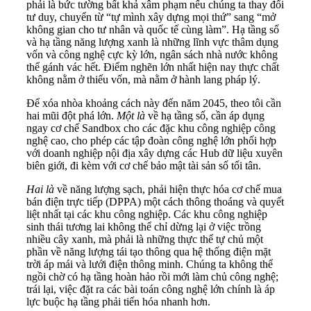
phải là bức tường bất khả xâm phạm nếu chúng ta thay đổi
tư duy, chuyển từ “tự mình xây dựng mọi thứ” sang “mở
không gian cho tư nhân và quốc tế cùng làm”. Hạ tầng số
và hạ tầng năng lượng xanh là những lĩnh vực thâm dụng
vốn và công nghệ cực kỳ lớn, ngân sách nhà nước không
thể gánh vác hết. Điểm nghẽn lớn nhất hiện nay thực chất
không nằm ở thiếu vốn, mà nằm ở hành lang pháp lý.
Để xóa nhòa khoảng cách này đến năm 2045, theo tôi cần
hai mũi đột phá lớn.
Một là
về hạ tầng số, cần áp dụng
ngay cơ chế Sandbox cho các đặc khu công nghiệp công
nghệ cao, cho phép các tập đoàn công nghệ lớn phối hợp
với doanh nghiệp nội địa xây dựng các Hub dữ liệu xuyên
biên giới, đi kèm với cơ chế bảo mật tài sản số tối tân.
Hai là
về năng lượng sạch, phải hiện thực hóa cơ chế mua
bán điện trực tiếp (DPPA) một cách thông thoáng và quyết
liệt nhất tại các khu công nghiệp. Các khu công nghiệp
sinh thái tương lai không thể chỉ dừng lại ở việc trồng
nhiều cây xanh, mà phải là những thực thể tự chủ một
phần về năng lượng tái tạo thông qua hệ thống điện mặt
trời áp mái và lưới điện thông minh. Chúng ta không thể
ngồi chờ có hạ tầng hoàn hảo rồi mới làm chủ công nghệ;
trái lại, việc đặt ra các bài toán công nghệ lớn chính là áp
lực buộc hạ tầng phải tiến hóa nhanh hơn.