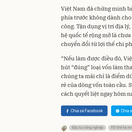
Việt Nam đã chứng minh bả
phía trước không dành cho
công. Tận dụng vị trí địa l
hệ quốc tế rộng mở là chưa
chuyển đổi từ lợi thế chi ph
“Nếu làm được điều đó, Vi
hút “đúng” loại vốn làm tha
chúng ta mãi chỉ là điểm d
rẻ của dòng vốn toàn cầu. 
cách quyết liệt ngay hôm n
Chia sẻ Facebook
Chia s
Đầu tư công nghiệp
FDI thế hệ m