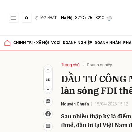
Hà Nội
32°C
/ 26 - 32°C
MỚI NHẤT
Gửi 
CHÍNH TRỊ - XÃ HỘI
VCCI
DOANH NGHIỆP
DOANH NHÂN
PHÁ
Trang chủ
Doanh nghiệp
ĐẦU TƯ CÔNG 
làn sóng FDI th
Nguyễn Chuẩn
15/04/2026 15:12
Sau nhiều thập kỷ là điểm
thuế, đầu tư tại Việt Nam