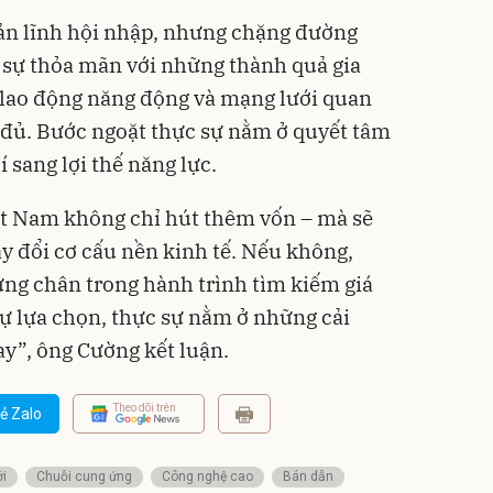
n lĩnh hội nhập, nhưng chặng đường
 sự thỏa mãn với những thành quả gia
ý, lao động năng động và mạng lưới quan
 đủ. Bước ngoặt thực sự nằm ở quyết tâm
í sang lợi thế năng lực.
ệt Nam không chỉ hút thêm vốn – mà sẽ
y đổi cơ cấu nền kinh tế. Nếu không,
ừng chân trong hành trình tìm kiếm giá
Sự lựa chọn, thực sự nằm ở những cải
ay”, ông Cường kết luận.
Theo dõi trên
ẻ Zalo
ới
Chuỗi cung ứng
Công nghệ cao
Bán dẫn