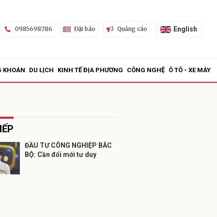
English
0985698786
Đặt báo
Quảng cáo
G KHOÁN
DU LỊCH
KINH TẾ ĐỊA PHƯƠNG
CÔNG NGHỆ
Ô TÔ - XE MÁY
IẾP
ĐẦU TƯ CÔNG NGHIỆP BẮC
BỘ: Cần đổi mới tư duy
ửi