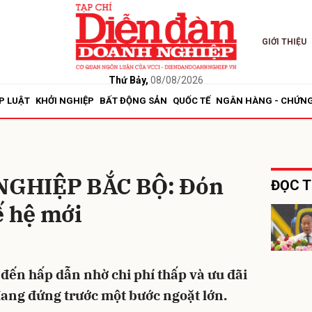
GIỚI THIỆU
bình luận
Thứ Bảy,
08/08/2026
P LUẬT
KHỞI NGHIỆP
BẤT ĐỘNG SẢN
QUỐC TẾ
NGÂN HÀNG - CHỨN
NGHIỆP BẮC BỘ: Đón
ĐỌC T
ế hệ mới
Hủy
G
 đến hấp dẫn nhờ chi phí thấp và ưu đãi
 đang đứng trước một bước ngoặt lớn.