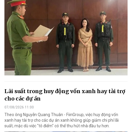
Lãi suất trong huy động vốn xanh hay tài trợ
cho các dự án
07/08/2026 11:00
Theo ông Nguyễn Quang Thuân - FiinGroup, việc huy động vốn
xanh hay tài trợ cho các dự án xanh không giúp giảm chi phí lãi
suất; mặc dù việc "tô điểm" có thể thu hút nhà đầu tư hơn.