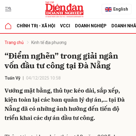
English
CHÍNH TRỊ - XÃ HỘI
VCCI
DOANH NGHIỆP
DOANH NH
bình luận
Trang chủ
Kinh tế địa phương
“Điểm nghẽn” trong giải ngân
vốn đầu tư công tại Đà Nẵng
Tuấn Vỹ
04/12/2025 10:58
Vướng mặt bằng, thủ tục kéo dài, sắp xếp,
kiện toàn lại các ban quản lý dự án,... tại Đà
Hủy
G
Nẵng đã có những ảnh hưởng đến tiến độ
triển khai các dự án đầu tư công.