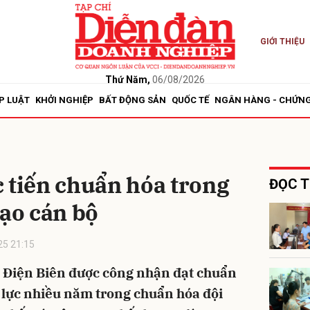
GIỚI THIỆU
bình luận
Thứ Năm,
06/08/2026
P LUẬT
KHỞI NGHIỆP
BẤT ĐỘNG SẢN
QUỐC TẾ
NGÂN HÀNG - CHỨN
 tiến chuẩn hóa trong
ĐỌC T
tạo cán bộ
Hủy
G
25 21:15
h Điện Biên được công nhận đạt chuẩn
 lực nhiều năm trong chuẩn hóa đội