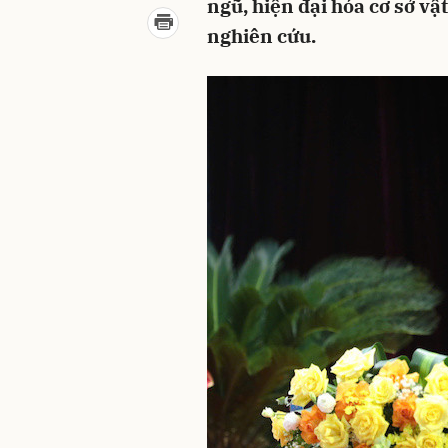
ngũ, hiện đại hóa cơ sở vậ
nghiên cứu.