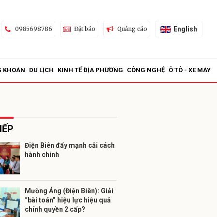
English
0985698786
Đặt báo
Quảng cáo
G KHOÁN
DU LỊCH
KINH TẾ ĐỊA PHƯƠNG
CÔNG NGHỆ
Ô TÔ - XE MÁY
IẾP
Điện Biên đẩy mạnh cải cách
hành chính
ửi
Mường Ảng (Điện Biên): Giải
“bài toán” hiệu lực hiệu quả
chính quyền 2 cấp?