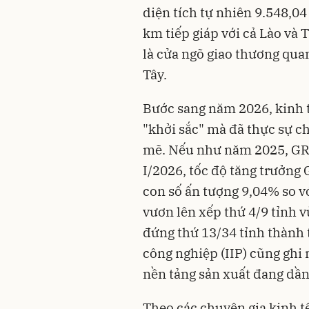
diện tích tự nhiên 9.548,0
km tiếp giáp với cả Lào và
là cửa ngõ giao thương qua
Tây.
Bước sang năm 2026, kinh 
"khởi sắc" mà đã thực sự c
mẽ. Nếu như năm 2025, GRD
I/2026, tốc độ tăng trưởng
con số ấn tượng 9,04% so v
vươn lên xếp thứ 4/9 tỉnh 
đứng thứ 13/34 tỉnh thành t
công nghiệp (IIP) cũng ghi
nền tảng sản xuất đang dần
Theo các chuyên gia kinh t