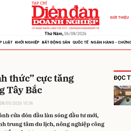
GIỚI THIỆU
bình luận
Thứ Năm,
06/08/2026
P LUẬT
KHỞI NGHIỆP
BẤT ĐỘNG SẢN
QUỐC TẾ
NGÂN HÀNG - CHỨN
h thức” cực tăng
ĐỌC T
g Tây Bắc
Hủy
G
08/05/2026 10:36
nh cửa đón đầu làn sóng đầu tư mới,
ành trung tâm du lịch, nông nghiệp công