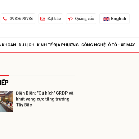
English
0985698786
Đặt báo
Quảng cáo
G KHOÁN
DU LỊCH
KINH TẾ ĐỊA PHƯƠNG
CÔNG NGHỆ
Ô TÔ - XE MÁY
IẾP
Điện Biên: "Cú hích" GRDP và
khát vọng cực tăng trưởng
ửi
Tây Bắc