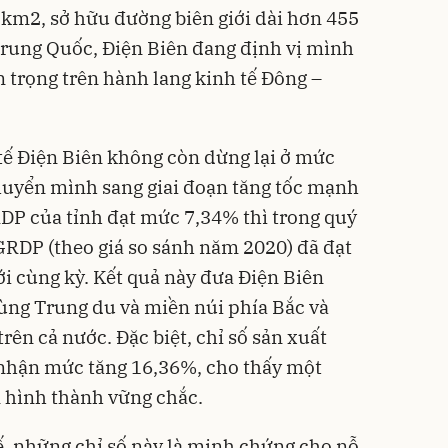
4 km2, sở hữu đường biên giới dài hơn 455
 Trung Quốc, Điện Biên đang định vị mình
n trọng trên hành lang kinh tế Đông –
tế Điện Biên không còn dừng lại ở mức
huyển mình sang giai đoạn tăng tốc mạnh
P của tỉnh đạt mức 7,34% thì trong quý
 GRDP (theo giá so sánh năm 2020) đã đạt
ới cùng kỳ. Kết quả này đưa Điện Biên
vùng Trung du và miền núi phía Bắc và
rên cả nước. Đặc biệt, chỉ số sản xuất
 nhận mức tăng 16,36%, cho thấy một
 hình thành vững chắc.
ế, những chỉ số này là minh chứng cho nỗ