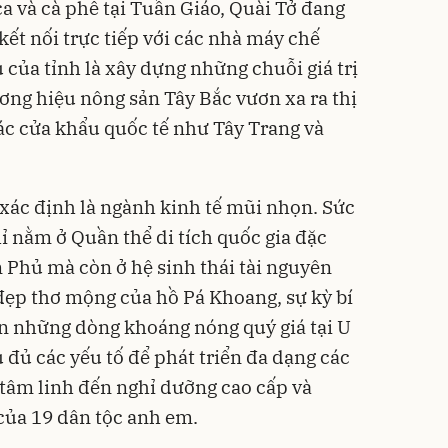
a và cà phê tại Tuần Giáo, Quài Tở đang
ết nối trực tiếp với các nhà máy chế
 của tỉnh là xây dựng những chuỗi giá trị
ơng hiệu nông sản Tây Bắc vươn xa ra thị
ác cửa khẩu quốc tế như Tây Trang và
 xác định là ngành kinh tế mũi nhọn. Sức
ỉ nằm ở Quần thể di tích quốc gia đặc
n Phủ mà còn ở hệ sinh thái tài nguyên
 đẹp thơ mộng của hồ Pá Khoang, sự kỳ bí
 những dòng khoáng nóng quý giá tại U
ụ đủ các yếu tố để phát triển đa dạng các
ử, tâm linh đến nghỉ dưỡng cao cấp và
của 19 dân tộc anh em.