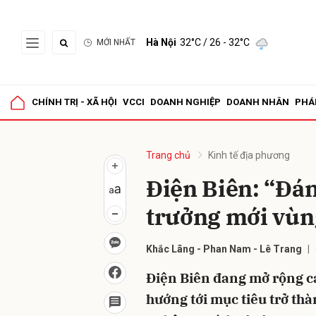
Hà Nội
32°C
/ 26 - 32°C
MỚI NHẤT
Gửi 
CHÍNH TRỊ - XÃ HỘI
VCCI
DOANH NGHIỆP
DOANH NHÂN
PHÁ
Trang chủ
Kinh tế địa phương
Điện Biên: “Đán
trưởng mới vùn
Khắc Lãng - Phan Nam - Lê Trang
Điện Biên đang mở rộng cá
hướng tới mục tiêu trở th