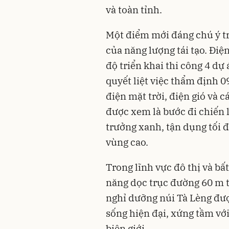
và toàn tỉnh.
Một điểm mới đáng chú ý tr
của năng lượng tái tạo. Điệ
độ triển khai thi công 4 dự 
quyết liệt việc thẩm định 
điện mặt trời, điện gió và 
được xem là bước đi chiến 
trưởng xanh, tận dụng tối đ
vùng cao.
Trong lĩnh vực đô thị và bấ
năng dọc trục đường 60 m t
nghỉ dưỡng núi Tà Lèng đượ
sống hiện đại, xứng tầm với
biên giới.