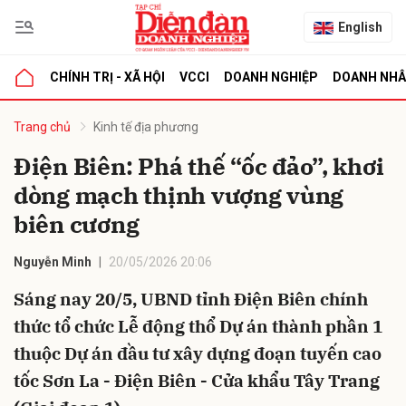
English
CHÍNH TRỊ - XÃ HỘI
VCCI
DOANH NGHIỆP
DOANH NH
bình luận
Trang chủ
Kinh tế địa phương
Điện Biên: Phá thế “ốc đảo”, khơi
dòng mạch thịnh vượng vùng
biên cương
Nguyễn Minh
20/05/2026 20:06
Sáng nay 20/5, UBND tỉnh Điện Biên chính
Hủy
G
thức tổ chức Lễ động thổ Dự án thành phần 1
thuộc Dự án đầu tư xây dựng đoạn tuyến cao
tốc Sơn La - Điện Biên - Cửa khẩu Tây Trang