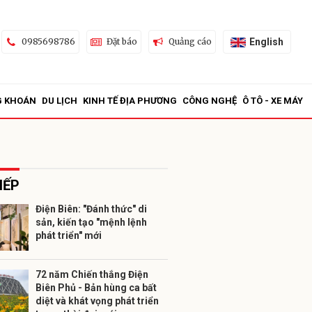
English
0985698786
Đặt báo
Quảng cáo
G KHOÁN
DU LỊCH
KINH TẾ ĐỊA PHƯƠNG
CÔNG NGHỆ
Ô TÔ - XE MÁY
IẾP
Điện Biên: "Đánh thức" di
sản, kiến tạo "mệnh lệnh
ửi
phát triển" mới
72 năm Chiến thắng Điện
Biên Phủ - Bản hùng ca bất
diệt và khát vọng phát triển