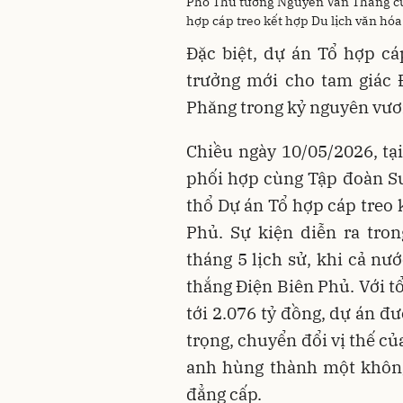
Phó Thủ tướng Nguyễn Văn Thắng cùn
hợp cáp treo kết hợp Du lịch văn hóa
Đặc biệt, dự án Tổ hợp cá
trưởng mới cho tam giác
Phăng trong kỷ nguyên vươ
Chiều ngày 10/05/2026, t
phối hợp cùng Tập đoàn S
thổ Dự án Tổ hợp cáp treo 
Phủ. Sự kiện diễn ra tro
tháng 5 lịch sử, khi cả n
thắng Điện Biên Phủ. Với t
tới 2.076 tỷ đồng, dự án đ
trọng, chuyển đổi vị thế củ
anh hùng thành một không
đẳng cấp.