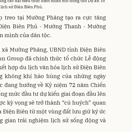
g các đại biểu thực hiện nhấn nút động thổ Dự án Tổ
 lịch sử Điện Biên Phủ.
p treo tại Mường Phăng tạo ra cực tăng
 Điện Biên Phủ - Mường Thanh - Mường
n mình của dân tộc.
ại xã Mường Phăng, UBND tỉnh Điện Biên
un Group đã chính thức tổ chức Lễ động
kết hợp du lịch văn hóa lịch sử Điện Biên
ng không khí hào hùng của những ngày
ước đang hướng về Kỷ niệm 72 năm Chiến
ổng mức đầu tư dự kiến giai đoạn đầu lên
ược kỳ vọng sẽ trở thành “cú huých” quan
a Điện Biên từ một vùng đất lưu giữ ký ức
 gian trải nghiệm lịch sử sống động và