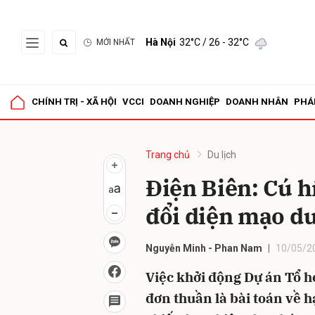
Hà Nội
32°C
/ 26 - 32°C
MỚI NHẤT
Gửi 
CHÍNH TRỊ - XÃ HỘI
VCCI
DOANH NGHIỆP
DOANH NHÂN
PHÁ
Trang chủ
Du lịch
Điện Biên: Cú h
đổi diện mạo du
Nguyễn Minh - Phan Nam
10/05/2
Việc khởi động Dự án Tổ 
đơn thuần là bài toán về h