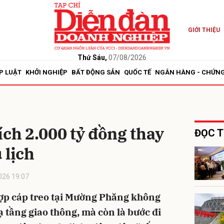
GIỚI THIỆU
bình luận
Thứ Sáu,
07/08/2026
P LUẬT
KHỞI NGHIỆP
BẤT ĐỘNG SẢN
QUỐC TẾ
NGÂN HÀNG - CHỨN
ích 2.000 tỷ đồng thay
ĐỌC T
 lịch
Hủy
G
026 19:07
hợp cáp treo tại Mường Phăng không
ạ tầng giao thông, mà còn là bước đi