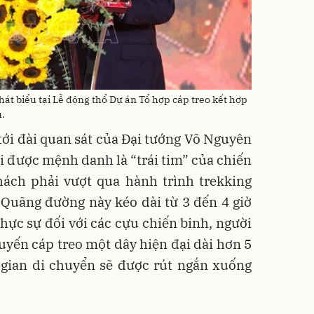
t biểu tại Lễ động thổ Dự án Tổ hợp cáp treo kết hợp
ủ.
tới đài quan sát của Đại tướng Võ Nguyên
ơi được mệnh danh là “trái tim” của chiến
hách phải vượt qua hành trình trekking
Quãng đường này kéo dài từ 3 đến 4 giờ
thực sự đối với các cựu chiến binh, người
 tuyến cáp treo một dây hiện đại dài hơn 5
 gian di chuyển sẽ được rút ngắn xuống