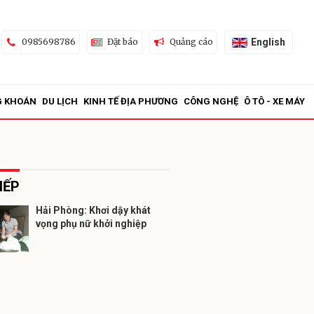
English
0985698786
Đặt báo
Quảng cáo
G KHOÁN
DU LỊCH
KINH TẾ ĐỊA PHƯƠNG
CÔNG NGHỆ
Ô TÔ - XE MÁY
IẾP
Hải Phòng: Khơi dậy khát
vọng phụ nữ khởi nghiệp
ửi