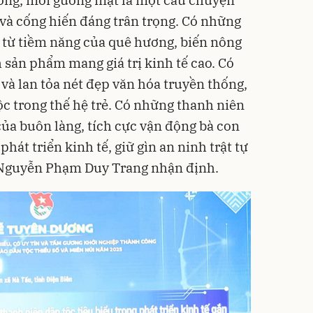
ông, mỗi gương mặt là một câu chuyện
 và cống hiến đáng trân trọng. Có những
p từ tiềm năng của quê hương, biến nông
 sản phẩm mang giá trị kinh tế cao. Có
 và lan tỏa nét đẹp văn hóa truyền thống,
ộc trong thế hệ trẻ. Có những thanh niên
của buôn làng, tích cực vận động bà con
hát triển kinh tế, giữ gìn an ninh trật tự
í Nguyễn Phạm Duy Trang nhận định.