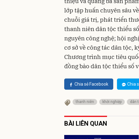
thiệu và quảng bá sản phẩm
lớp tập huấn chuyên sâu về 
chuỗi giá trị, phát triển th
thanh niên dân tộc thiểu số
nguyên công nghệ; hội nghị
cơ sở về công tác dân tộc, 
Chương trình mục tiêu quốc 
đồng bào dân tộc thiểu số v
Chia sẻ Facebook
Chia s
thanh niên
khởi nghiệp
dân t
BÀI LIÊN QUAN