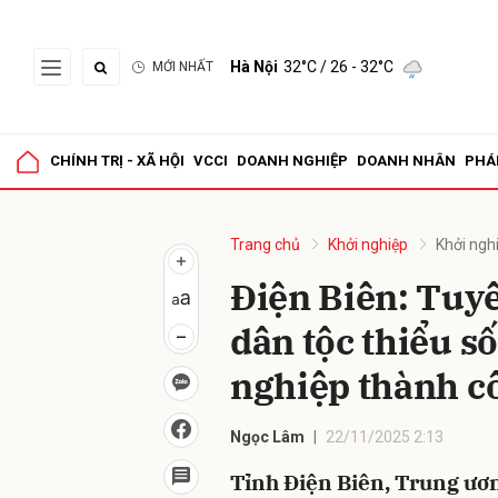
Hà Nội
32°C
/ 26 - 32°C
MỚI NHẤT
Gửi 
CHÍNH TRỊ - XÃ HỘI
VCCI
DOANH NGHIỆP
DOANH NHÂN
PHÁ
Trang chủ
Khởi nghiệp
Khởi ngh
Điện Biên: Tuy
dân tộc thiểu số
nghiệp thành c
Ngọc Lâm
22/11/2025 2:13
Tỉnh Điện Biên, Trung ươ