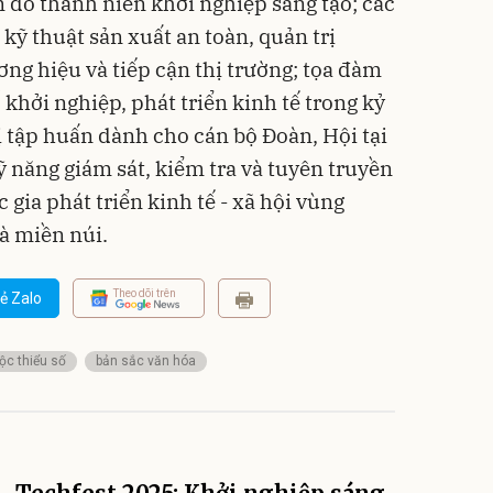
 do thanh niên khởi nghiệp sáng tạo; các
kỹ thuật sản xuất an toàn, quản trị
ương hiệu và tiếp cận thị trường; tọa đàm
 khởi nghiệp, phát triển kinh tế trong kỷ
 tập huấn dành cho cán bộ Đoàn, Hội tại
kỹ năng giám sát, kiểm tra và tuyên truyền
gia phát triển kinh tế - xã hội vùng
à miền núi.
Theo dõi trên
ẻ Zalo
ộc thiểu số
bản sắc văn hóa