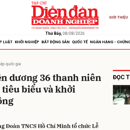
GIỚI THIỆU
bình luận
Thứ Bảy,
08/08/2026
P LUẬT
KHỞI NGHIỆP
BẤT ĐỘNG SẢN
QUỐC TẾ
NGÂN HÀNG - CHỨN
iệp quốc gia
ên dương 36 thanh niên
ĐỌC T
 tiêu biểu và khởi
Hủy
G
ông
ng Đoàn TNCS Hồ Chí Minh tổ chức Lễ