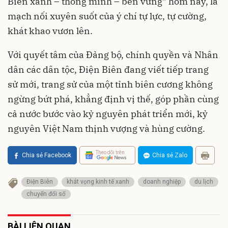
Biên xanh – thông minh – bền vững” hôm nay, là
mạch nối xuyên suốt của ý chí tự lực, tự cường,
khát khao vươn lên.
Với quyết tâm của Đảng bộ, chính quyền và Nhân
dân các dân tộc, Điện Biên đang viết tiếp trang
sử mới, trang sử của một tỉnh biên cương không
ngừng bứt phá, khẳng định vị thế, góp phần cùng
cả nước bước vào kỷ nguyên phát triển mới, kỷ
nguyên Việt Nam thịnh vượng và hùng cường.
Theo dõi trên
Chia sẻ Facebook
Chia sẻ Zalo
Điện Biên
khát vọng kinh tế xanh
doanh nghiệp
du lịch
chuyển đổi số
BÀI LIÊN QUAN