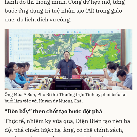
hành đô thị thông minh, Cổng dữ liệu mở, từng
bước ứng dụng trí tuệ nhân tạo (AI) trong giáo
dục, du lịch, dịch vụ công.
Ông Mùa A Sơn, Phó Bí thư Thường trực Tỉnh ủy phát biểu tại
buổi làm việc với Huyện ủy Mường Chà.
“Đòn bẩy” then chốt tạo bước đột phá
Thực tế, nhiệm kỳ vừa qua, Điện Biên tạo nên ba
đột phá chiến lược: hạ tầng, cơ chế chính sách,