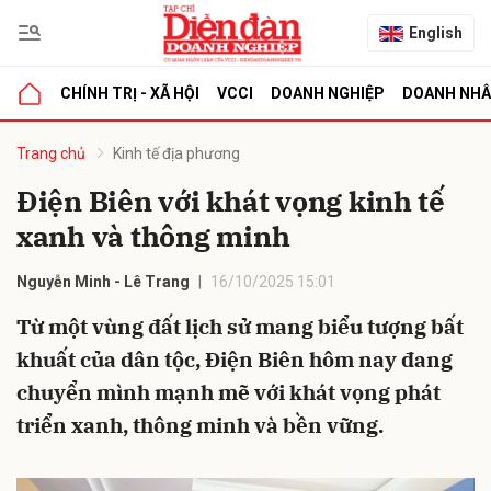
English
CHÍNH TRỊ - XÃ HỘI
VCCI
DOANH NGHIỆP
DOANH NH
bình luận
Trang chủ
Kinh tế địa phương
Điện Biên với khát vọng kinh tế
xanh và thông minh
Nguyễn Minh - Lê Trang
16/10/2025 15:01
Từ một vùng đất lịch sử mang biểu tượng bất
khuất của dân tộc, Điện Biên hôm nay đang
Hủy
G
chuyển mình mạnh mẽ với khát vọng phát
triển xanh, thông minh và bền vững.