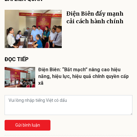
Điện Biên đẩy mạnh
cải cách hành chính
ĐỌC TIẾP
Điện Biên: “Bắt mạch” nâng cao hiệu
năng, hiệu lực, hiệu quả chính quyền cấp
xã
Gửi bình luận