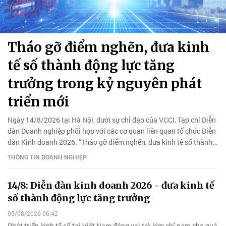
Tháo gỡ điểm nghẽn, đưa kinh
tế số thành động lực tăng
trưởng trong kỷ nguyên phát
triển mới
Ngày 14/8/2026 tại Hà Nội, dưới sự chỉ đạo của VCCI, Tạp chí Diễn
đàn Doanh nghiệp phối hợp với các cơ quan liên quan tổ chức Diễn
đàn Kinh doanh 2026: “Tháo gỡ điểm nghẽn, đưa kinh tế số thành
động lực tăng trưởng trong kỷ nguyên phát triển mới”.
THÔNG TIN DOANH NGHIỆP
14/8: Diễn đàn kinh doanh 2026 - đưa kinh tế
số thành động lực tăng trưởng
05/08/2026 06:42
Phát triển kinh tế số tại Việt Nam đóng vai trò kim chỉ nam cho quá