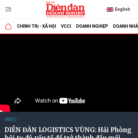
English
CHÍNH TRỊ - XÃ HỘI
VCCI
DOANH NGHIỆP
DOANH NH
VIDEO
DIỄN ĐÀN LOGISTICS VÙNG: Hải Phòng
hội tụ đủ yếu tố để trở thành đầu mối