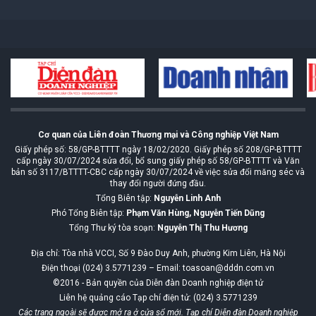
Cơ quan của Liên đoàn Thương mại và Công nghiệp Việt Nam
Giấy phép số: 58/GP-BTTTT ngày 18/02/2020. Giấy phép số 208/GP-BTTTT
cấp ngày 30/07/2024 sửa đổi, bổ sung giấy phép số 58/GP-BTTTT và Văn
bản số 3117/BTTTT-CBC cấp ngày 30/07/2024 về việc sửa đổi măng séc và
thay đổi người đứng đầu.
Tổng Biên tập:
Nguyễn Linh Anh
Phó Tổng Biên tập:
Phạm Văn Hùng, Nguyễn Tiến Dũng
Tổng Thư ký tòa soạn:
Nguyễn Thị Thu Hương
Địa chỉ: Tòa nhà VCCI, Số 9 Đào Duy Anh, phường Kim Liên, Hà Nội
Điện thoại (024) 3.5771239 – Email: toasoan@dddn.com.vn
©2016 - Bản quyền của Diễn đàn Doanh nghiệp điện tử
Liên hệ quảng cáo Tạp chí điện tử: (024) 3.5771239
Các trang ngoài sẽ được mở ra ở cửa sổ mới. Tạp chí Diễn đàn Doanh nghiệp