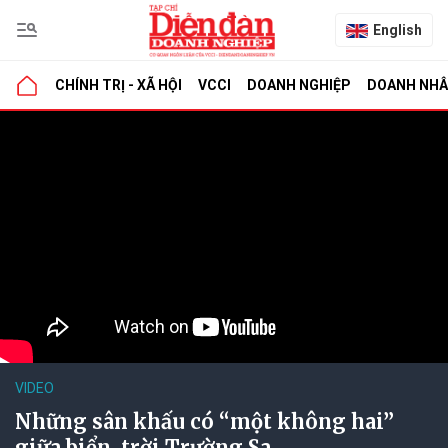
English
CHÍNH TRỊ - XÃ HỘI
VCCI
DOANH NGHIỆP
DOANH NH
VIDEO
Những sân khấu có “một không hai”
giữa biển, trời Trường Sa