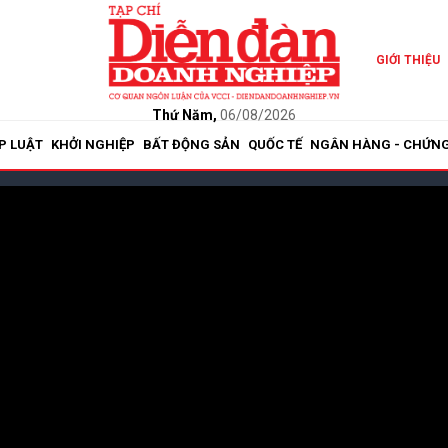
GIỚI THIỆU
Thứ Năm,
06/08/2026
P LUẬT
KHỞI NGHIỆP
BẤT ĐỘNG SẢN
QUỐC TẾ
NGÂN HÀNG - CHỨN