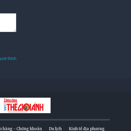
ười thích
n hàng - Chứng khoán
Du lịch
Kinh tế địa phương