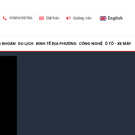
English
0985698786
Đặt báo
Quảng cáo
G KHOÁN
DU LỊCH
KINH TẾ ĐỊA PHƯƠNG
CÔNG NGHỆ
Ô TÔ - XE MÁY