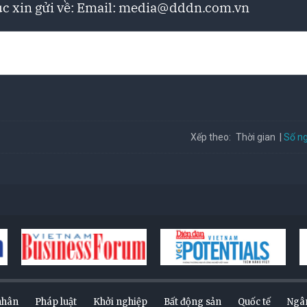
c xin gửi về: Email:
media@dddn.com.vn
Số ng
Xếp theo:
Thời gian
nhân
Pháp luật
Khởi nghiệp
Bất động sản
Quốc tế
Ngâ