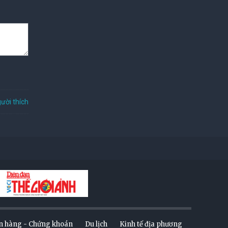
ười thích
n hàng - Chứng khoán
Du lịch
Kinh tế địa phương