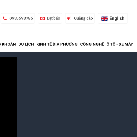
English
0985698786
Đặt báo
Quảng cáo
G KHOÁN
DU LỊCH
KINH TẾ ĐỊA PHƯƠNG
CÔNG NGHỆ
Ô TÔ - XE MÁY