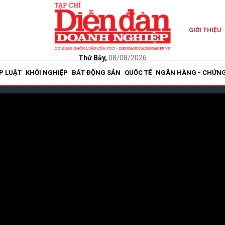
GIỚI THIỆU
Thứ Bảy,
08/08/2026
P LUẬT
KHỞI NGHIỆP
BẤT ĐỘNG SẢN
QUỐC TẾ
NGÂN HÀNG - CHỨN