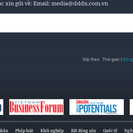
c xin gửi về: Email:
media@dddn.com.vn
Số ng
Xếp theo:
Thời gian
nhân
Pháp luật
Khởi nghiệp
Bất động sản
Quốc tế
Ngâ