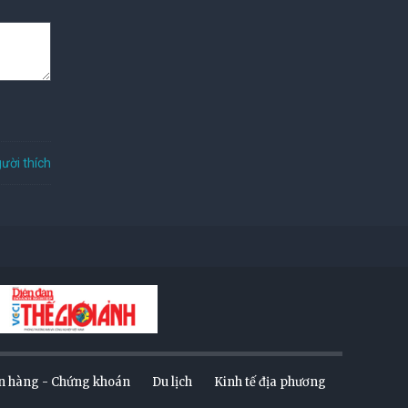
ười thích
n hàng - Chứng khoán
Du lịch
Kinh tế địa phương