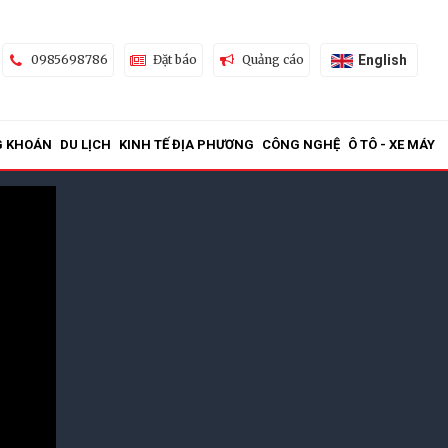
English
0985698786
Đặt báo
Quảng cáo
G KHOÁN
DU LỊCH
KINH TẾ ĐỊA PHƯƠNG
CÔNG NGHỆ
Ô TÔ - XE MÁY