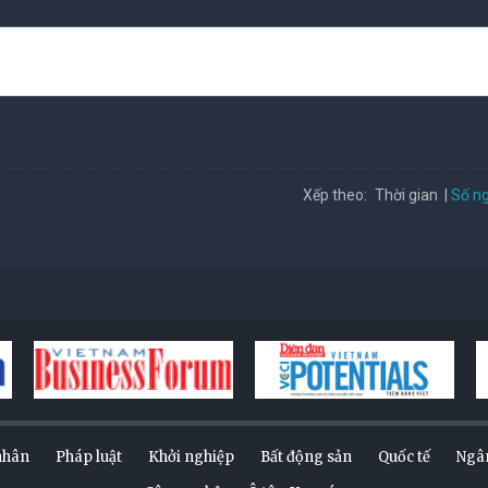
Số ng
Xếp theo:
Thời gian
nhân
Pháp luật
Khởi nghiệp
Bất động sản
Quốc tế
Ngâ