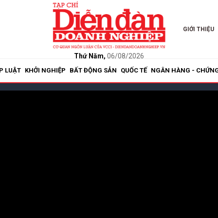
GIỚI THIỆU
Thứ Năm,
06/08/2026
P LUẬT
KHỞI NGHIỆP
BẤT ĐỘNG SẢN
QUỐC TẾ
NGÂN HÀNG - CHỨN