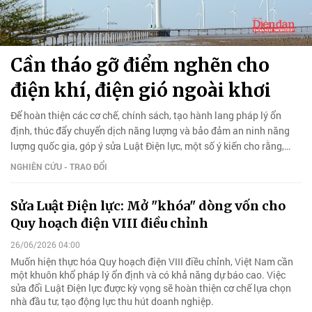
Cần tháo gỡ điểm nghẽn cho
điện khí, điện gió ngoài khơi
Để hoàn thiện các cơ chế, chính sách, tạo hành lang pháp lý ổn
định, thúc đẩy chuyển dịch năng lượng và bảo đảm an ninh năng
lượng quốc gia, góp ý sửa Luật Điện lực, một số ý kiến cho rằng,
cần tháo gỡ điểm nghẽn cho điện khí, điện gió ngoài khơi.
NGHIÊN CỨU - TRAO ĐỔI
Sửa Luật Điện lực: Mở "khóa" dòng vốn cho
Quy hoạch điện VIII điều chỉnh
26/06/2026 04:00
Muốn hiện thực hóa Quy hoạch điện VIII điều chỉnh, Việt Nam cần
một khuôn khổ pháp lý ổn định và có khả năng dự báo cao. Việc
sửa đổi Luật Điện lực được kỳ vọng sẽ hoàn thiện cơ chế lựa chọn
nhà đầu tư, tạo động lực thu hút doanh nghiệp.